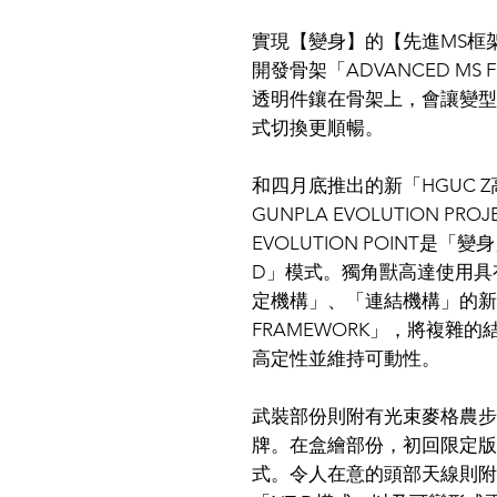
實現【變身】的【先進MS框
開發骨架「ADVANCED MS
透明件鑲在骨架上，會讓變型
式切換更順暢。
和四月底推出的新「HGUC 
GUNPLA EVOLUTION 
EVOLUTION POINT是
D」模式。獨角獸高達使用具有「A
定機構」、「連結機構」的新型骨
FRAMEWORK」，將複雜的結
高定性並維持可動性。
武裝部份則附有光束麥格農步
牌。在盒繪部份，初回限定版
式。令人在意的頭部天線則附