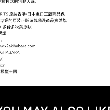
成兩種模式的活動天線。
PIRITS 原裝香港/日本進口正版商品保
專業的原裝正版遊戲動漫產品實體旗
ARA 多倫多秋葉原駅
保證
售。
.x2akihabara.com
2AKiHABARA
駅
ion
漫模型王國