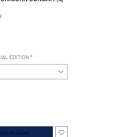
9
IAL EDITION
*
When Available