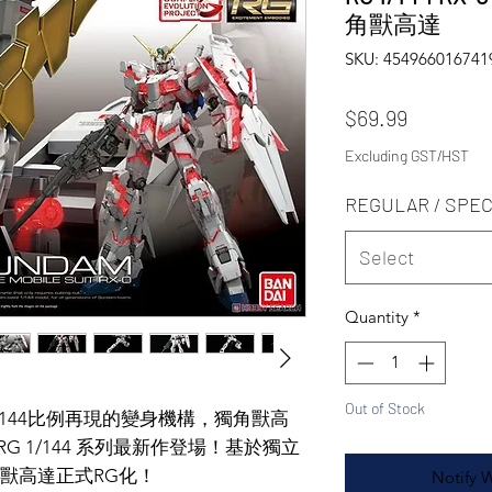
角獸高達
SKU: 454966016741
Price
$69.99
Excluding GST/HST
REGULAR / SPEC
Select
Quantity
*
Out of Stock
144比例再現的變身機構，獨角獸高
 RG 1/144 系列最新作登場！基於獨立
獸高達正式RG化！
Notify 