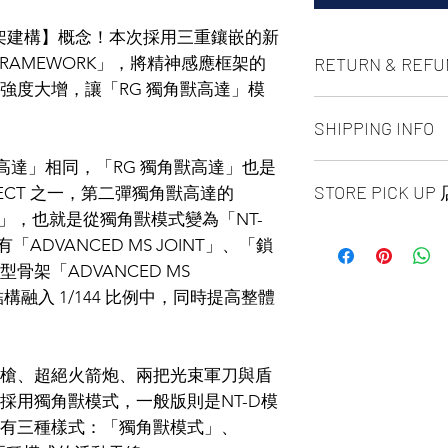
架建構】概念！本次採用三重鑲嵌的新
RETURN & REFU
 FRAMEWORK」，將精神感應框架的
強度大增，讓「RG 獨角獸高達」模
ALL PRODUCT ARE
SHIPPING INFO
NO REFUND OR 
Z高達」相同，「RG 獨角獸高達」也是
Ship by fedex groun
STORE PICK U
days ）
PROJECT 之一，第二彈獨角獸高達的
Ship by fedex econ
「變身」，也就是從獨角獸模式變為「NT-
SAME DAY STORE P
days）
DVANCED MS JOINT」、「鎖
same day pick up pl
If you want select o
架「ADVANCED MS
before 6:00pm EST, 
contact us via phone
構融入 1/144 比例中，同時提高整體
arrange to next busi
facebook or message
time is MON - SUN
Toronto GTA Area w
location is our st
our delivery depart
MALL 4675 Steeles 
you place order.
槍、超絕火箭炮、兩把光束軍刀與盾
1B13 / 1B12. Pick u
採用獨角獸模式，一般版則是NT-D模
and government-iss
有三種樣式：「獨角獸模式」、