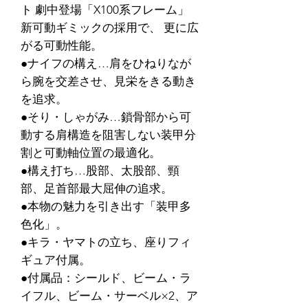
ト 劇中登場「X100系フレーム」
新可動ギミックの採用で、 更に広
がる可動性能。
●ナイフの構え…肩をひねりなが
ら腕を交差させ、見栄をきる動き
を追求。
●そり・しゃがみ…鎖骨部から可
動する肩構造を阻害しない装甲分
割と可動軸位置の最適化。
●構え打ち…股部、太股部、頸
部、足首部最大屈伸の追求。
●本物の魅力を引き出す「装甲多
色化」。
●キラ・ヤマトの立ち、座りフィ
ギュア付属。
●付属品：シールド、ビーム・ラ
イフル、ビーム・サーベル×2、ア