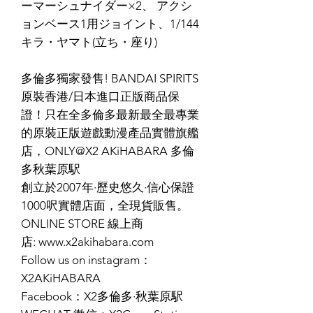
ーマーシュナイダー×2、 アクシ
ョンベース1用ジョイント、1/144
キラ・ヤマト(立ち・座り)
多倫多獨家發售! BANDAI SPIRITS
原裝香港/日本進口正版商品保
證！只在全多倫多最新最全最專業
的原裝正版遊戲動漫產品實體旗艦
店，ONLY@X2 AKiHABARA 多倫
多秋葉原駅
創立於2007年·歷史悠久·信心保證
1000呎實體店面，全現貨販售。
ONLINE STORE 線上商
店: www.x2akihabara.com
Follow us on instagram：
X2AKiHABARA
Facebook：X2多倫多·秋葉原駅