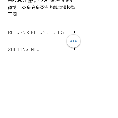
WECHAT 微信：X2GameStation
微博：X2多倫多亞洲遊戲動漫模型
王國
RETURN & REFUND POLICY
ALL PRODUCT ARE FINAL SALE
SHIPPING INFO
NO REFUND OR EXCHANGE
Ship by fedex ground service in
STORE PICK UP 店面取貨
Canada or US （2 - 5 days ）
Ship by fedex economy serice
SAME DAY STORE PICK UP （FREE）
worldwide （3 - 7 days）
also available, same day pick up
If you want select other shipping
please place your order
method, please contact us via phone ,
before 6:00pm EST, after 6:00pm EST
wechat, instagram , email, facebook or
order will arrange to next business day
message before place order.
YOU MAY ALSO
pick up. our pick up time is MON -
Toronto GTA Area we can do same day
SUN 2:00pm - 7:00pm EST，pick up
delivery by our delivery department,
location is our store location ：