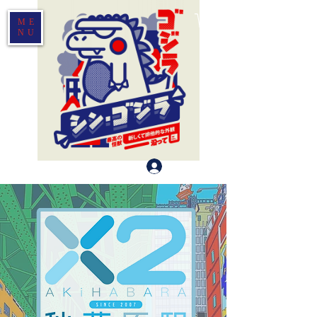
ME
NU
Log In