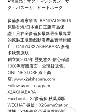
●付属品：ザク・マシンガン、ザ
ク・バズーカ、ヒートホーク
多倫多獨家發售! BANDAI SPIRITS
原裝香港/日本進口正版商品保
證！只在全多倫多最新最全最專業
的原裝正版遊戲動漫產品實體旗艦
店，ONLY@X2 AKiHABARA 多倫
多秋葉原駅
創立於2007年·歷史悠久·信心保證
1000呎實體店面，全現貨販售。
ONLINE STORE 線上商
店: www.x2akihabara.com
Follow us on instagram：
X2AKiHABARA
Facebook：X2多倫多·秋葉原駅
WECHAT 微信：X2GameStation
微博：X2多倫多亞洲遊戲動漫模型