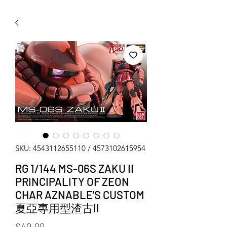
WECHAT 微信諮詢
SKU: 4543112655110 / 4573102615954
RG 1/144 MS-06S ZAKU II
PRINCIPALITY OF ZEON
CHAR AZNABLE'S CUSTOM
夏亞專用型渣古II
Price
$49.99