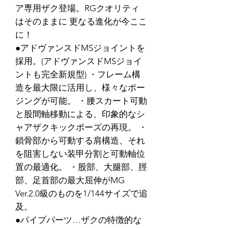
ア専用ザク登場。RGクオリティ
はそのままに 更なる進化が今ここ
に！
●アドヴァンスドMSジョイントを
採用。(アドヴァンスドMSジョイ
ントも完全新規型) ・フレーム構
造を最大限に活用し、様々なポー
ジングが可能。 ・腰スカート可動
と股間軸移動による、印象的なシ
ャアザクキックポーズの再現。 ・
鎖骨部から可動する肩構造、それ
を阻害しない装甲分割と可動軸位
置の最適化。 ・股部、大腿部、脛
部、足首部の最大屈伸がMG
Ver.2.0級のものを1/144サイズで追
及。
●パイプパーツ…ザクの特徴的な