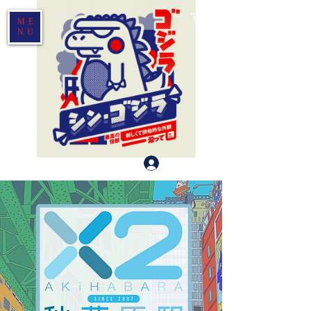
ME
NU
Log In