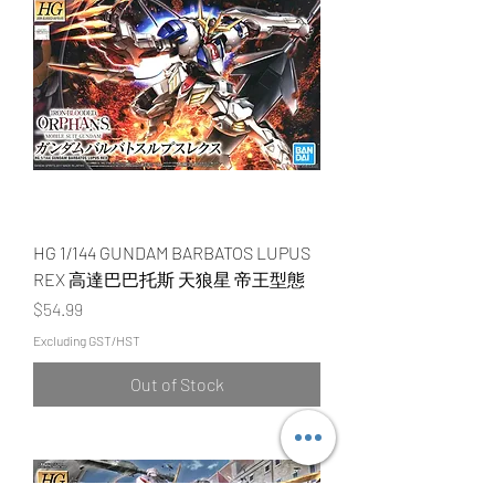
HG 1/144 GUNDAM BARBATOS LUPUS
REX 高達巴巴托斯 天狼星 帝王型態
Price
$54.99
Excluding GST/HST
Out of Stock