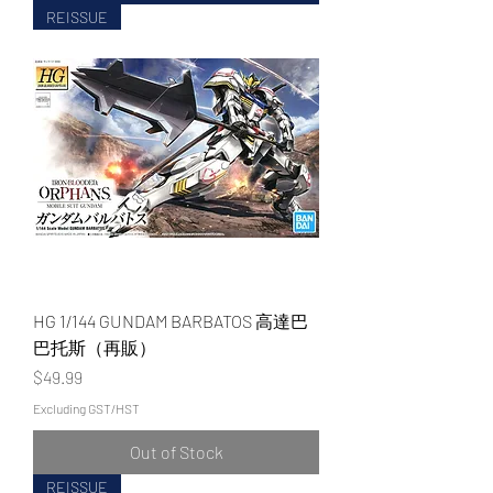
REISSUE
HG 1/144 GUNDAM BARBATOS 高達巴
巴托斯（再販）
Price
$49.99
Excluding GST/HST
Out of Stock
REISSUE