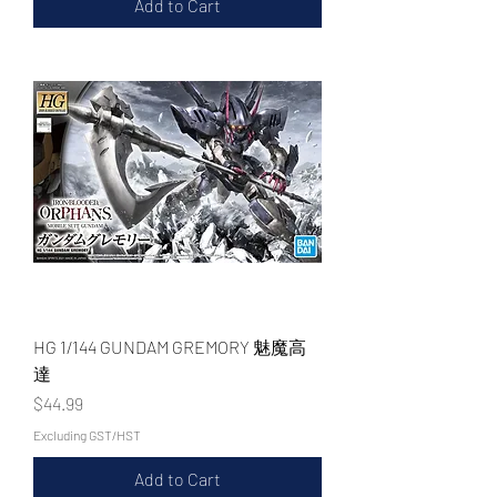
Add to Cart
HG 1/144 GUNDAM GREMORY 魅魔高
達
Price
$44.99
Excluding GST/HST
Add to Cart