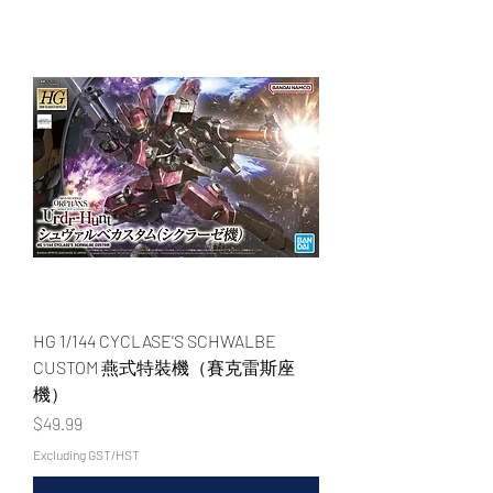
WECHAT 微信諮詢
HG 1/144 CYCLASE'S SCHWALBE
CUSTOM 燕式特裝機（賽克雷斯座
機）
Price
$49.99
Excluding GST/HST