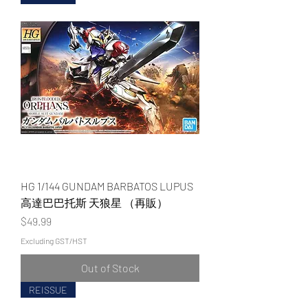
HG 1/144 GUNDAM BARBATOS LUPUS
高達巴巴托斯 天狼星 （再販）
Price
$49.99
Excluding GST/HST
Out of Stock
REISSUE