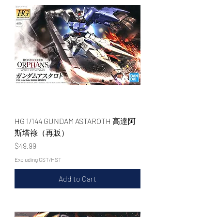
HG 1/144 GUNDAM ASTAROTH 高達阿
斯塔祿（再販）
Price
$49.99
Excluding GST/HST
Add to Cart