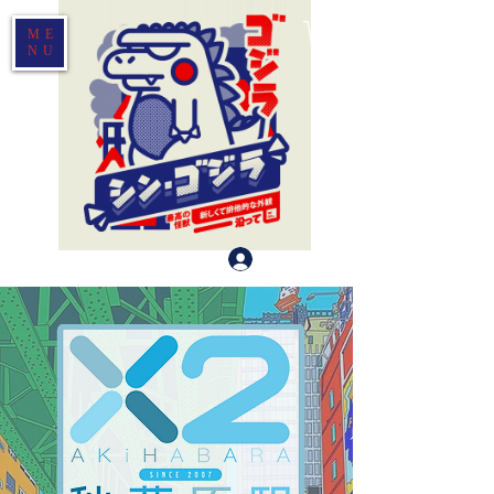
ME
NU
Log In