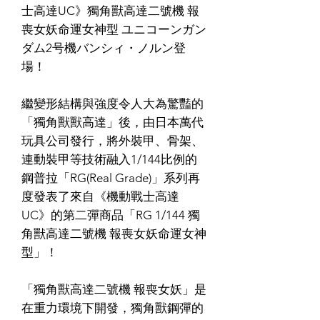
士高達UC》獨角獸高達二號機 報
喪女妖命運女神型 ユニコーンガン
ダム2号機バンシィ・ノルン登
場！
繼變形結構與強度令人大為驚豔的
「獨角獸獸高達」後，由日本萬代
玩具公司發行，將外裝甲、骨架、
連動裝甲等技術融入1/144比例的
鋼普拉「RG(Real Grade)」系列再
度發表了來自《機動戰士高達
UC》的第二彈商品「RG 1/144 獨
角獸高達二號機 報喪女妖命運女神
型」！
「獨角獸高達二號機 報喪女妖」是
在重力環境下開發，獨角獸鋼彈的