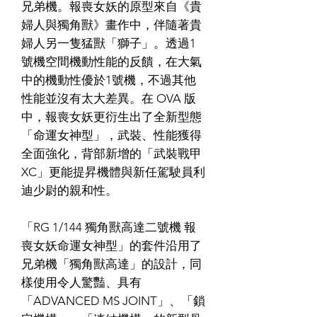
兄弟機。報喪女妖的原型來自《貴
婦人與獨角獸》畫作中，伴隨著貴
婦人另一隻猛獸「獅子」。透過1
號機空間機動性能的反饋，在大氣
中的機動性優於1號機，不過其他
性能並沒有太大差異。在 OVA 版
中，報喪女妖更衍生出了全新型態
「命運女神型」，武裝、性能獲得
全面強化，背部新增的「武裝戰甲
XC」更能提昇機體與新任駕駛員利
迪少尉的親和性。
「RG 1/144 獨角獸高達二號機 報
喪女妖命運女神型」的套件沿用了
兄弟機「獨角獸高達」的設計，同
樣使用令人驚豔、具有
「ADVANCED MS JOINT」、「鎖