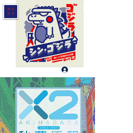
ME
NU
Log In