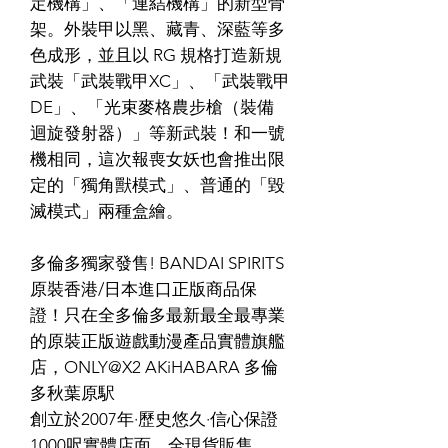
定機構」、「連結機構」的新型骨
架。外裝甲以黑、藏青、深藍等多
色成形，並且以 RG 規格打造新規
武裝「武裝戰甲XC」、「武裝戰甲
DE」、「光束麥格農步槍（裝備
迴旋發射器）」等新武裝！和一號
機相同，這次報喪女妖也會推出限
定的「獨角獸模式」、普通的「毀
滅模式」兩種盒繪。
多倫多獨家發售! BANDAI SPIRITS
原裝香港/日本進口正版商品保
證！只在全多倫多最新最全最專業
的原裝正版遊戲動漫產品實體旗艦
店，ONLY@X2 AKiHABARA 多倫
多秋葉原駅
創立於2007年·歷史悠久·信心保證
1000呎實體店面，全現貨販售。