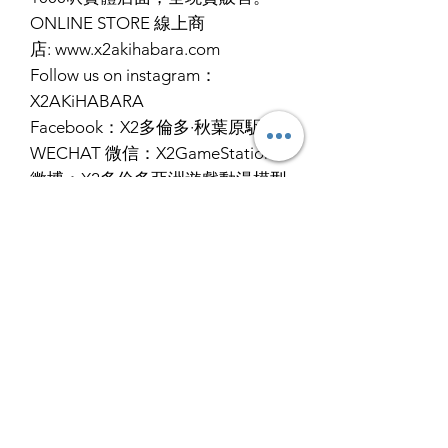
ONLINE STORE 線上商
店: www.x2akihabara.com
Follow us on instagram：
X2AKiHABARA
Facebook：X2多倫多·秋葉原駅
WECHAT 微信：X2GameStation
微博：X2多倫多亞洲遊戲動漫模型
王國
RETURN & REFUND POLICY
ALL PRODUCT ARE FINAL SALE
SHIPPING INFO
NO REFUND OR EXCHANGE
Ship by fedex ground service in
STORE PICK UP 店面取貨
Canada or US （2 - 5 days ）
Ship by fedex economy serice
SAME DAY STORE PICK UP （FREE）
worldwide （3 - 7 days）