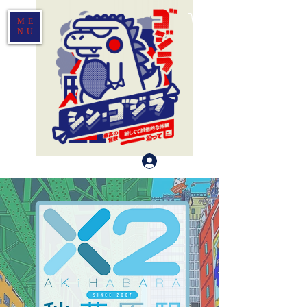
ME
NU
Log In