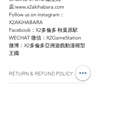
店:www.x2akihabara.com
Follow us on instagram：
X2AKiHABARA
Facebook：X2多倫多·秋葉原駅
WECHAT 微信：X2GameStation
微博：X2多倫多亞洲遊戲動漫模型
王國
RETURN & REFUND POLICY
ALL PRODUCT ARE FINAL SALE
SHIPPING INFO
NO REFUND OR EXCHANGE
Ship by fedex ground service in
STORE PICK UP 店面取貨
Canada or US （2 - 5 days ）
Ship by fedex economy serice
SAME DAY STORE PICK UP （FREE）
worldwide （3 - 7 days）
also available, same day pick up
If you want select other shipping