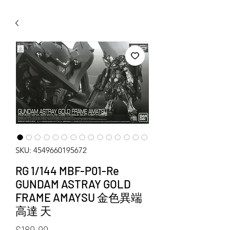
WECHAT 微信諮詢
SKU: 4549660195672
RG 1/144 MBF-P01-Re
GUNDAM ASTRAY GOLD
FRAME AMAYSU 金色異端
高達 天
Price
$189.99