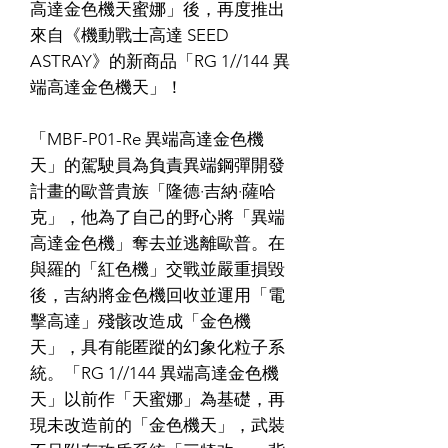
高達金色機天蜜娜」後，再度推出
來自《機動戰士高達 SEED
ASTRAY》的新商品「RG 1//144 異
端高達金色機天」！
「MBF-P01-Re 異端高達金色機
天」的駕駛員為負責異端鋼彈開發
計畫的歐普貴族「隆德·吉納·薩哈
克」，他為了自己的野心將「異端
高達金色機」奪去並逃離歐普。在
與羅的「紅色機」交戰並嚴重損毀
後，吉納將金色機回收並運用「電
擊高達」殘骸改造成「金色機
天」，具有能匿蹤的幻象化粒子系
統。「RG 1//144 異端高達金色機
天」以前作「天蜜娜」為基礎，再
現未改造前的「金色機天」，武裝