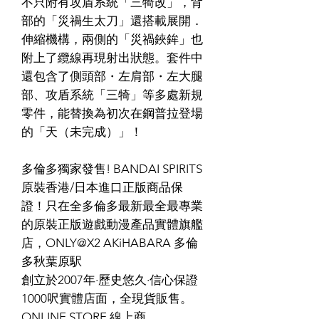
不只附有攻盾系統「三犄改」，背
部的「災禍生太刀」還搭載展開．
伸縮機構，兩側的「災禍鋏鉾」也
附上了纜線再現射出狀態。套件中
還包含了側頭部・左肩部・左大腿
部、攻盾系統「三犄」等多處新規
零件，能替換為初次在鋼普拉登場
的「天（未完成）」！
多倫多獨家發售! BANDAI SPIRITS
原裝香港/日本進口正版商品保
證！只在全多倫多最新最全最專業
的原裝正版遊戲動漫產品實體旗艦
店，ONLY@X2 AKiHABARA 多倫
多秋葉原駅
創立於2007年·歷史悠久·信心保證
1000呎實體店面，全現貨販售。
ONLINE STORE 線上商