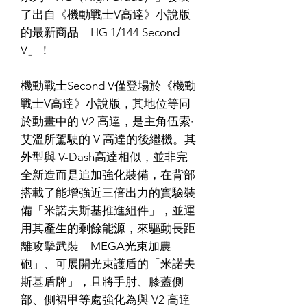
了出自《機動戰士V高達》小說版
的最新商品「HG 1/144 Second
V」！
機動戰士Second V僅登場於《機動
戰士V高達》小說版，其地位等同
於動畫中的 V2 高達，是主角伍索·
艾溫所駕駛的 V 高達的後繼機。其
外型與 V-Dash高達相似，並非完
全新造而是追加強化裝備，在背部
搭載了能增強近三倍出力的實驗裝
備「米諾夫斯基推進組件」，並運
用其產生的剩餘能源，來驅動長距
離攻擊武裝「MEGA光束加農
砲」、可展開光束護盾的「米諾夫
斯基盾牌」，且將手肘、膝蓋側
部、側裙甲等處強化為與 V2 高達