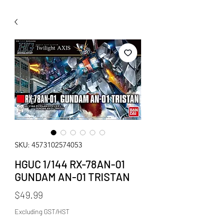
WECHAT 微信諮詢
SKU: 4573102574053
HGUC 1/144 RX-78AN-01
GUNDAM AN-01 TRISTAN
Price
$49.99
Excluding GST/HST