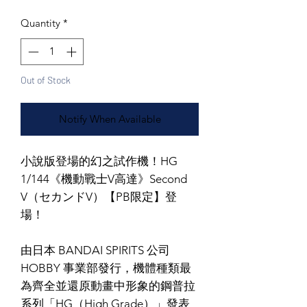
Quantity
*
Out of Stock
Notify When Available
小說版登場的幻之試作機！HG
1/144《機動戰士V高達》Second
V（セカンドV）【PB限定】登
場！
由日本 BANDAI SPIRITS 公司
HOBBY 事業部發行，機體種類最
為齊全並還原動畫中形象的鋼普拉
系列「HG（High Grade）」發表