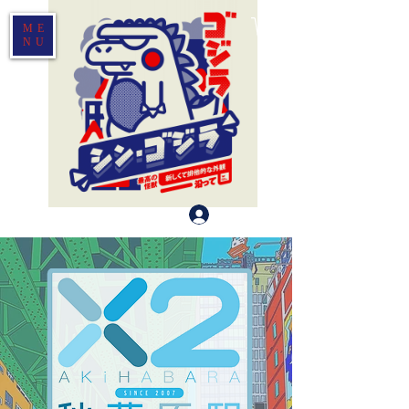
ME
NU
Log In