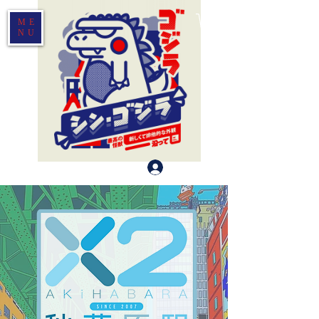
ME
NU
Log In