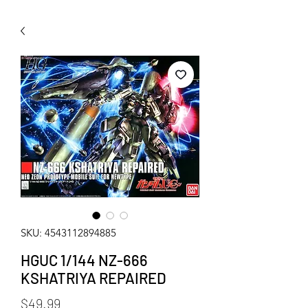
WECHAT 微信諮詢
SKU: 4543112894885
HGUC 1/144 NZ-666
KSHATRIYA REPAIRED
Price
$49.99