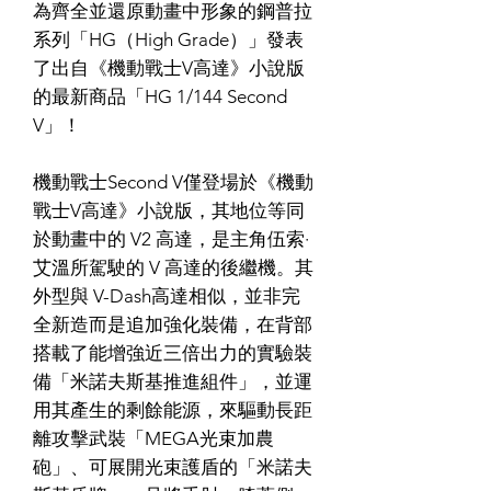
為齊全並還原動畫中形象的鋼普拉
系列「HG（High Grade）」發表
了出自《機動戰士V高達》小說版
的最新商品「HG 1/144 Second
V」！
機動戰士Second V僅登場於《機動
戰士V高達》小說版，其地位等同
於動畫中的 V2 高達，是主角伍索·
艾溫所駕駛的 V 高達的後繼機。其
外型與 V-Dash高達相似，並非完
全新造而是追加強化裝備，在背部
搭載了能增強近三倍出力的實驗裝
備「米諾夫斯基推進組件」，並運
用其產生的剩餘能源，來驅動長距
離攻擊武裝「MEGA光束加農
砲」、可展開光束護盾的「米諾夫