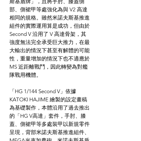
斯基盾牌」，且將手肘、膝蓋側
部、側裙甲等處強化為與 V2 高達
相同的規格。雖然米諾夫斯基推進
組件的實際運用算是成功，但由於
Second V 沿用了 V 高達骨架，其
強度無法完全承受巨大推力，在最
大輸出的情況下甚至有解體的可能
性，重量增加的情況下也不適應於
MS 近距離戰鬥，因此轉變為對艦
隊戰用機體。
「HG 1/144 Second V」依據
KATOKI HAJIME 繪製的設定畫稿
為基礎製作，本體沿用了過去推出
的「HG V高達」套件，手肘、膝
蓋、側裙甲等多處裝甲以新規零件
呈現，背部米諾夫斯基推進組件、
MEGA光束加農砲、米諾夫斯基盾