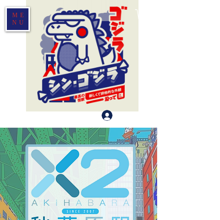
ME
NU
Log In