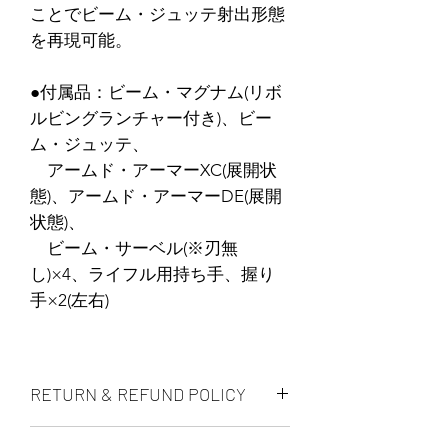
ことでビーム・ジュッテ射出形態
を再現可能。
●付属品：ビーム・マグナム(リボ
ルビングランチャー付き)、ビー
ム・ジュッテ、
アームド・アーマーXC(展開状
態)、アームド・アーマーDE(展開
状態)、
ビーム・サーベル(※刃無
し)×4、ライフル用持ち手、握り
手×2(左右)
RETURN & REFUND POLICY
ALL PRODUCT ARE FINAL SALE