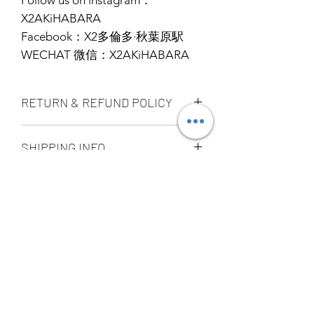
X2AKiHABARA
Facebook：X2多倫多·秋葉原駅
WECHAT 微信：X2AKiHABARA
RETURN & REFUND POLICY
ALL PRODUCT ARE FINAL SALE
SHIPPING INFO
NO REFUND OR EXCHANGE
Ship by fedex ground service in
STORE PICK UP 店面取貨
Canada or US （2 - 5 days ）
Ship by fedex economy serice
SAME DAY STORE PICK UP （FREE）
worldwide （3 - 7 days）
also available, same day pick up
If you want select other shipping
please place your order
method, please contact us via phone ,
before 6:00pm EST, after 6:00pm EST
wechat, instagram , email, facebook or
order will arrange to next business day
message before place order.
YOU MAY ALSO
pick up. our pick up time is MON -
Toronto GTA Area we can do same day