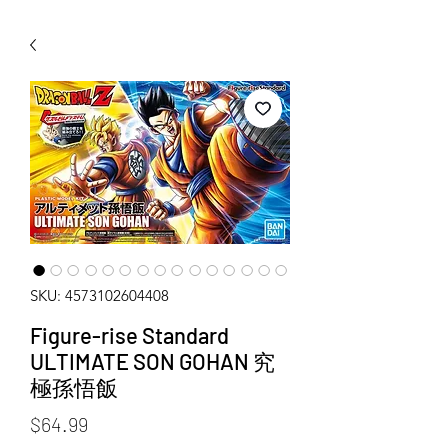
WECHAT 微信諮詢
SKU: 4573102604408
Figure-rise Standard
ULTIMATE SON GOHAN 究
極孫悟飯
Price
$64.99