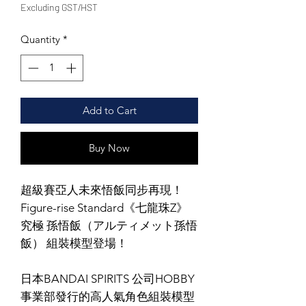
Excluding GST/HST
Quantity
*
Add to Cart
Buy Now
超級賽亞人未來悟飯同步再現！
Figure-rise Standard《七龍珠Z》
究極 孫悟飯（アルティメット孫悟
飯） 組裝模型登場！
日本BANDAI SPIRITS 公司HOBBY
事業部發行的高人氣角色組裝模型