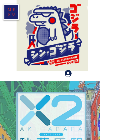
ME
NU
Log In