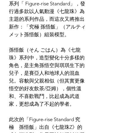
系列「 Figure-rise Standard」，發
行過多款以人氣動漫《七龍珠》為
主題的系列作品，而這次又將推出
新作：「究極 孫悟飯」（アルティ
メット孫悟飯）組裝模型。
孫悟飯（そん ごはん）為《七龍
珠》系列中，造型變化十分多樣的
角色，是主角孫悟空與琪琪生下的
兒子，是賽亞人和地球人的混血
兒。容貌與父親相似（但其實更像
悟空的好友飲茶/亞姆），個性溫
和、不喜歡戰鬥，比起成為武道
家，更想成為了不起的學者。
此次的「Figure-rise Standard 究
極 孫悟飯」出自《七龍珠Z》的