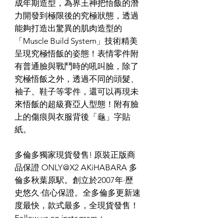
成年期造型，為界王神把悟飯的潛
力開發到極限後的究極狀態，透過
能夠打造出驚異的肌肉造型的
「Muscle Build System」技術精美
呈現究極悟飯的姿態！表情零件附
有普通臉與戰鬥時的吼叫臉，除了
究極悟飯之外，透過不同的頭髮、
袖子、鞋子等零件，還可以再現未
來悟飯的超級賽亞人型態！附有臉
上的傷痕與衣服背後「龜」字貼
紙。
多倫多獨家現貨發售! 原裝正版商
品保證 ONLY@X2 AKiHABARA 多
倫多秋葉原駅。創立於2007年·歷
史悠久·信心保證。全多倫多更新速
度最快，款式最多，全現貨發售！
Follow us on instagram：