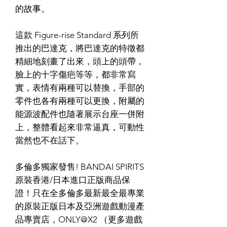
的故事。
這款 Figure-rise Standard 系列所
推出的巴達克，將巴達克的特徵都
精細地刻畫了出來，頭上的頭帶，
臉上的十字傷疤等等，都非常寫
實，表情有兩種可以替換，手部的
零件也各有兩種可以更換，附屬的
能源波配件也隨著展示台座一併附
上，整體看起來非常逼真，可動性
當然也不在話下。
多倫多獨家發售! BANDAI SPIRITS
原裝香港/日本進口正版商品保
證！只在全多倫多最新最全最專業
的原裝正版日本及亞洲遊戲動漫產
品專賣店，ONLY@X2 （更多遊戲