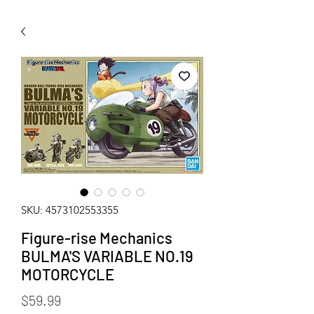
WECHAT 微信諮詢
SKU: 4573102553355
Figure-rise Mechanics
BULMA'S VARIABLE NO.19
MOTORCYCLE
Price
$59.99