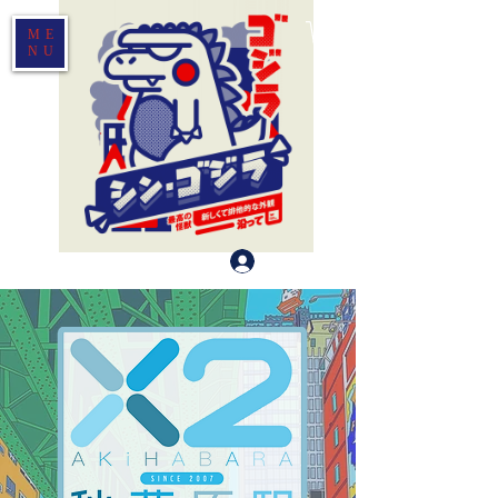
ME
NU
Log In