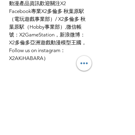
動漫產品資訊歡迎關注X2
Facebook專業X2多倫多·秋葉原駅
（電玩遊戲事業部）/ X2多倫多·秋
葉原駅（Hobby事業部）,微信帳
號：X2GameStation，新浪微博：
X2多倫多亞洲遊戲動漫模型王國，
Follow us on instagram：
X2AKiHABARA）
RETURN & REFUND POLICY
ALL PRODUCT ARE FINAL SALE
SHIPPING INFO
NO REFUND OR EXCHANGE
Ship by fedex ground service in
Canada or US （2 - 5 days ）
Ship by fedex economy serice
worldwide （3 - 7 days）