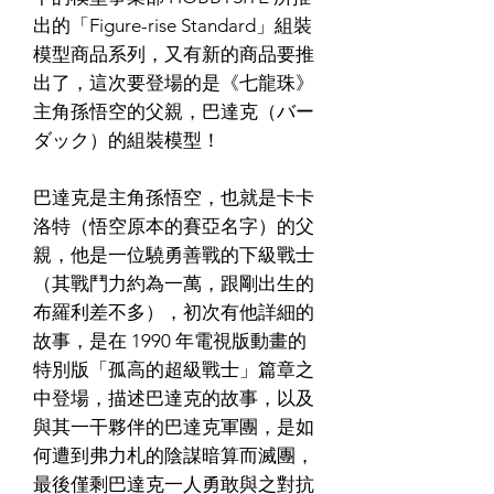
出的「Figure-rise Standard」組裝
模型商品系列，又有新的商品要推
出了，這次要登場的是《七龍珠》
主角孫悟空的父親，巴達克（バー
ダック）的組裝模型！
巴達克是主角孫悟空，也就是卡卡
洛特（悟空原本的賽亞名字）的父
親，他是一位驍勇善戰的下級戰士
（其戰鬥力約為一萬，跟剛出生的
布羅利差不多），初次有他詳細的
故事，是在 1990 年電視版動畫的
特別版「孤高的超級戰士」篇章之
中登場，描述巴達克的故事，以及
與其一干夥伴的巴達克軍團，是如
何遭到弗力札的陰謀暗算而滅團，
最後僅剩巴達克一人勇敢與之對抗