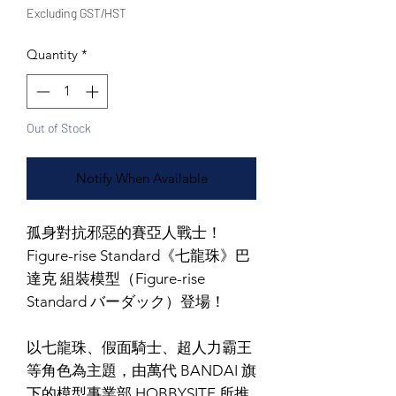
Excluding GST/HST
Quantity
*
Out of Stock
Notify When Available
孤身對抗邪惡的賽亞人戰士！
Figure-rise Standard《七龍珠》巴
達克 組裝模型（Figure-rise
Standard バーダック）登場！
以七龍珠、假面騎士、超人力霸王
等角色為主題，由萬代 BANDAI 旗
下的模型事業部 HOBBYSITE 所推