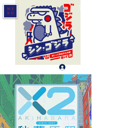
ME
NU
Log In