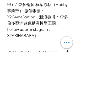
部）/ X2多倫多·秋葉原駅（Hobby
事業部）,微信帳號：
X2GameStation，新浪微博：X2多
倫多亞洲遊戲動漫模型王國，
Follow us on instagram：
X2AKiHABARA）
RETURN & REFUND POLICY
ALL PRODUCT ARE FINAL SALE
SHIPPING INFO
NO REFUND OR EXCHANGE
Ship by fedex ground service in
Canada or US （2 - 5 days ）
Ship by fedex economy serice
worldwide （3 - 7 days）
If you want select other shipping
YOU MAY ALSO
method, please contact us via phone ,