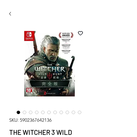
WECHAT 微信諮詢
SKU: 5902367642136
THE WITCHER 3 WILD