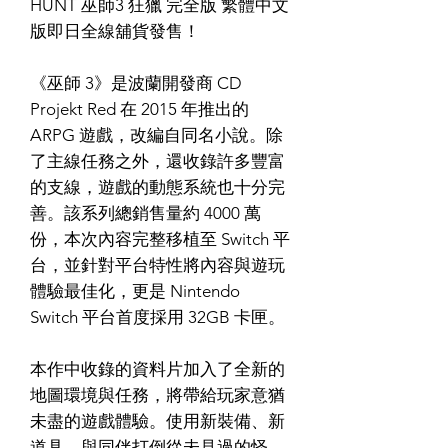
HUNT 巫師3 狂獵 完全版 繁體中文
版即日全線舖貨發售！
《巫師 3》是波蘭開發商 CD
Projekt Red 在 2015 年推出的
ARPG 遊戲，改編自同名小說。除
了主線任務之外，還收錄許多豐富
的支線，遊戲的動態系統也十分完
善。該系列總銷售量約 4000 萬
份，本次內容完整移植至 Switch 平
台，並針對平台特性將內容與遊玩
體驗最佳化，更是 Nintendo
Switch 平台首度採用 32GB 卡匣。
本作中收錄的資料片加入了全新的
地圖環境與任務，將帶給玩家意猶
未盡的遊戲體驗。使用新裝備、新
道具，與同伴打倒從未見過的怪