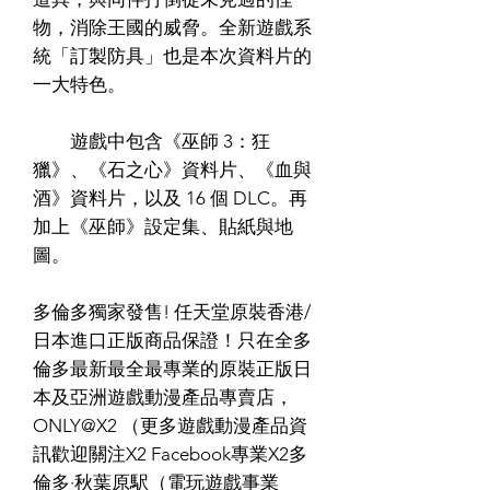
物，消除王國的威脅。全新遊戲系
統「訂製防具」也是本次資料片的
一大特色。
遊戲中包含《巫師 3：狂
獵》、《石之心》資料片、《血與
酒》資料片，以及 16 個 DLC。再
加上《巫師》設定集、貼紙與地
圖。
多倫多獨家發售! 任天堂原裝香港/
日本進口正版商品保證！只在全多
倫多最新最全最專業的原裝正版日
本及亞洲遊戲動漫產品專賣店，
ONLY@X2 （更多遊戲動漫產品資
訊歡迎關注X2 Facebook專業X2多
倫多·秋葉原駅（電玩遊戲事業