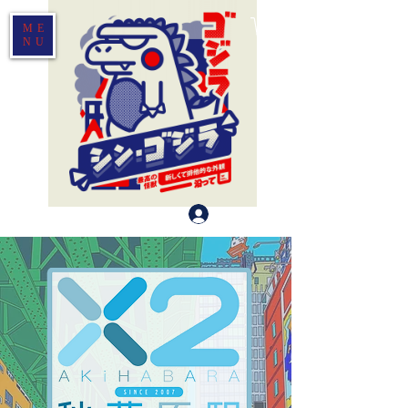
ME
NU
Log In