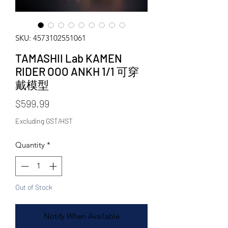
SKU: 4573102551061
TAMASHII Lab KAMEN
RIDER OOO ANKH 1/1 可穿
戴模型
Price
$599.99
Excluding GST/HST
Quantity
*
Out of Stock
Notify When Available