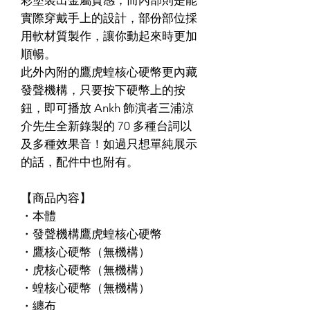
實際穿戴手上的設計，部份部位採
用軟材質製作，讓你動起來時更加
順暢。
此外內附的鷹虎蝗核心硬幣更內藏
發聲機構，只要按下硬幣上的按
鈕，即可播放 Ankh 飾演者三浦涼
介先生全新錄製的 70 多種台詞以
及多種效果音！如過只想單純展示
的話，配件中也附有。
【商品內容】
・本體
・發聲機構鷹虎蝗核心硬幣
・鷹核心硬幣（無機構）
・虎核心硬幣（無機構）
・蝗核心硬幣（無機構）
・纏布