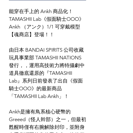
能穿在手上的 Ankh 商品化！
TAMASHII Lab《假面騎士OOO》
Ankh （アンク）1/1 可穿戴模型
【魂商店】登場！！
由日本 BANDAI SPIRITS 公司收藏
玩具事業部 TAMASHII NATIONS
發行，，運用高技術力將特攝劇中
道具徹底還原的『TAMASHII
Lab』系列日前發表了出自《假面
騎士OOO》的最新商品
「TAMASHII Lab Ankh」！
Ankh是擁有鳥系核心硬幣的
Greeed（怪人幹部）之一，但最初
甦醒時僅有右腕解除封印，並附身