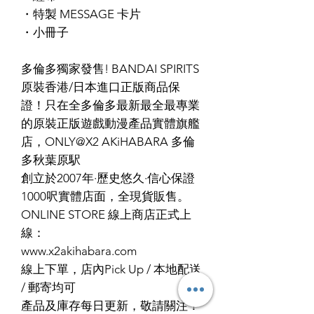
・特製 MESSAGE 卡片
・小冊子
多倫多獨家發售! BANDAI SPIRITS
原裝香港/日本進口正版商品保
證！只在全多倫多最新最全最專業
的原裝正版遊戲動漫產品實體旗艦
店，ONLY@X2 AKiHABARA 多倫
多秋葉原駅
創立於2007年·歷史悠久·信心保證
1000呎實體店面，全現貨販售。
ONLINE STORE 線上商店正式上
線：
www.x2akihabara.com
線上下單，店內Pick Up / 本地配送
/ 郵寄均可
產品及庫存每日更新，敬請關注！