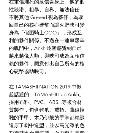
在重傷瀕死的泉信吾身上。他的個
性狡猾、粗暴、自私、無法信任，
不將其他 Greeed 視為夥伴，為取
回自己的核心硬幣而讓火野映司變
身為「假面騎士OOO」，形成互
利的夥伴關係。不過在一連串艱辛
的戰鬥中，Ankh 逐漸感覺到自己
越來越像人類，與映司成為互相信
賴的夥伴，願意付出自己所有的核
心硬幣協助映司。
在 TAMASHII NATION 2019 中掀
起話題的「TAMASHII Lab Ankh」
採用布料、PVC、ABS...等複合材
質製作，包含鉤爪、戒指、曲線複
雜的手甲、木乃伊般的手掌都精緻
還原了劇中造型，並以高光澤的色
彩塗裝出金屬質感，而內部則是能