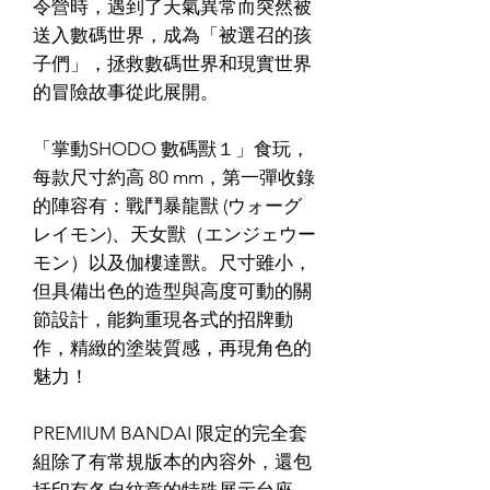
令營時，遇到了天氣異常而突然被
送入數碼世界，成為「被選召的孩
子們」，拯救數碼世界和現實世界
的冒險故事從此展開。
「掌動SHODO 數碼獸１」食玩，
每款尺寸約高 80 mm，第一彈收錄
的陣容有：戰鬥暴龍獸 (ウォーグ
レイモン)、天女獸（エンジェウー
モン）以及伽樓達獸。尺寸雖小，
但具備出色的造型與高度可動的關
節設計，能夠重現各式的招牌動
作，精緻的塗裝質感，再現角色的
魅力！
PREMIUM BANDAI 限定的完全套
組除了有常規版本的內容外，還包
括印有各自紋章的特殊展示台座，