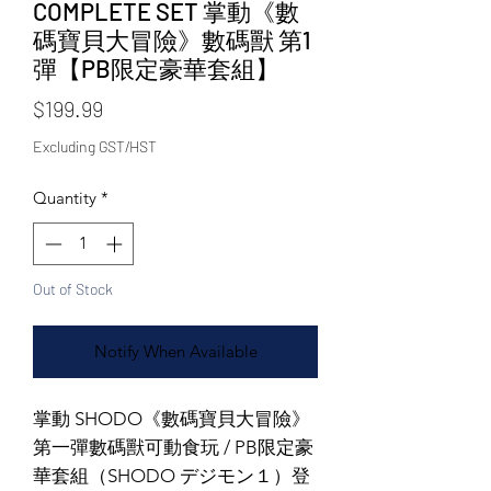
COMPLETE SET 掌動《數
碼寶貝大冒險》數碼獸 第1
彈【PB限定豪華套組】
Price
$199.99
Excluding GST/HST
Quantity
*
Out of Stock
Notify When Available
掌動 SHODO《數碼寶貝大冒險》
第一彈數碼獸可動食玩 / PB限定豪
華套組（SHODO デジモン１）登