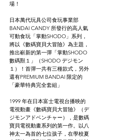
場！
日本萬代玩具公司食玩事業部
BANDAI CANDY 所發行的高人氣
可動食玩「掌動SHODO」系列，
將以《數碼寶貝大冒險》為主題，
推出嶄新的第一彈「掌動SHODO
數碼獸１」（SHODO デジモン
１）！首彈一共有三種款式，另外
還有PREMIUM BANDAI 限定的
「豪華特典完全套組」
1999 年在日本富士電視台播映的
電視動畫《數碼寶貝大冒險》（デ
ジモンアドベンチャー），是數碼
寶貝電視動畫系列的第一作。以八
神太一為首的七位孩子，在學校夏