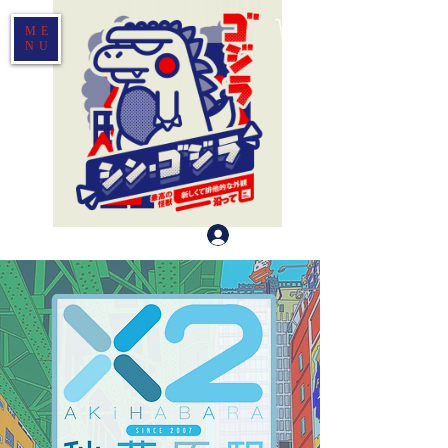
ME
NU
Log In