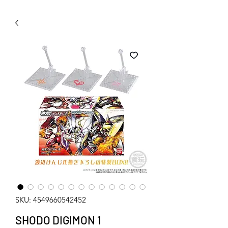
WECHAT 微信諮詢
SKU: 4549660542452
SHODO DIGIMON 1