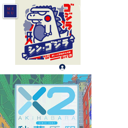
ME
NU
Log In