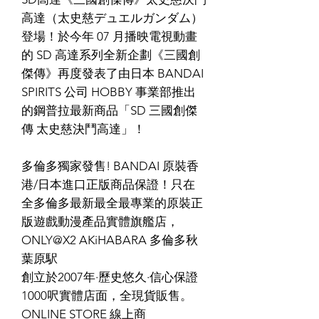
高達（太史慈デュエルガンダム）
登場！於今年 07 月播映電視動畫
的 SD 高達系列全新企劃《三國創
傑傳》再度發表了由日本 BANDAI
SPIRITS 公司 HOBBY 事業部推出
的鋼普拉最新商品「SD 三國創傑
傳 太史慈決鬥高達」！
多倫多獨家發售! BANDAI 原裝香
港/日本進口正版商品保證！只在
全多倫多最新最全最專業的原裝正
版遊戲動漫產品實體旗艦店，
ONLY@X2 AKiHABARA 多倫多秋
葉原駅
創立於2007年·歷史悠久·信心保證
1000呎實體店面，全現貨販售。
ONLINE STORE 線上商