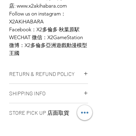
店: www.x2akihabara.com
Follow us on instagram：
X2AKiHABARA
Facebook：X2多倫多·秋葉原駅
WECHAT 微信：X2GameStation
微博：X2多倫多亞洲遊戲動漫模型
王國
RETURN & REFUND POLICY
ALL PRODUCT ARE FINAL SALE
SHIPPING INFO
NO REFUND OR EXCHANGE
Ship by fedex ground service in
STORE PICK UP 店面取貨
Canada or US （2 - 5 days ）
Ship by fedex economy serice
SAME DAY STORE PICK UP （FREE）
worldwide （3 - 7 days）
also available, same day pick up
If you want select other shipping