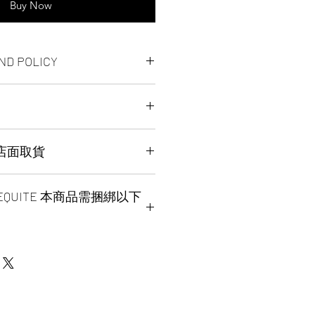
Buy Now
ND POLICY
 FINAL SALE
EXCHANGE
d service in Canada or US （2 - 5
P 店面取貨
omy serice worldwide （3 - 7
ICK UP （FREE）also available,
 REQUITE 本商品需捆綁以下
ease place your order
ther shipping method, please
after 6:00pm EST order will
 , wechat, instagram , email,
ness day pick up. our pick up
 before place order.
 2:00pm - 7:00pm EST，pick up
e can do same day delivery by
カプリコーンシュラ (冥衣)
ore location ：SPLENDID CHINA
ment, pleace contact us before
H EX CAPRICORN SHURA
Ave. EAST UNIT 1B16 / 1B15 /
599)
p requite the order number
ued photo I.D.