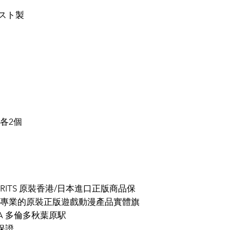
ャスト製
各2個
PIRITS 原裝香港/日本進口正版商品保
專業的原裝正版遊戲動漫產品實體旗
ARA 多倫多秋葉原駅
保證