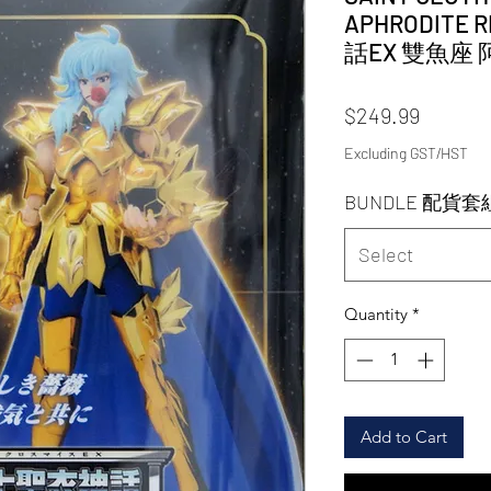
APHRODITE
話EX 雙魚座 阿
Price
$249.99
Excluding GST/HST
BUNDLE 配貨
Select
Quantity
*
Add to Cart