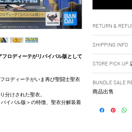
RETURN & REFU
ALL PRODUCT ARE
SHIPPING INFO
NO REFUND OR 
スアフロディーテがリバイバル版として
Ship by fedex groun
STORE PICK U
days ）
Ship by fedex econ
SAME DAY STORE P
days）
フロディーテがいま再び聖闘士聖衣
BUNDLE SALE
same day pick up pl
If you want select o
before 6:00pm EST, 
contact us via phone
商品出售
り分けされた聖衣。
arrange to next busi
facebook or message
time is MON - SUN
リバイバル版＞の特徴、聖衣分解装着
Toronto GTA Area w
聖闘士聖衣神話EX 
location is our st
our delivery depart
SAINT CLOTH MYT
MALL 4675 Steeles 
you place order.
(CODE: 4543112896
1B13 / 1B12. Pick u
$229.99/EACH
and government-iss