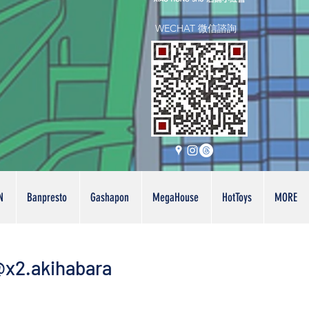
WECHAT 微信諮詢
N
Banpresto
Gashapon
MegaHouse
HotToys
MORE
x2.akihabara