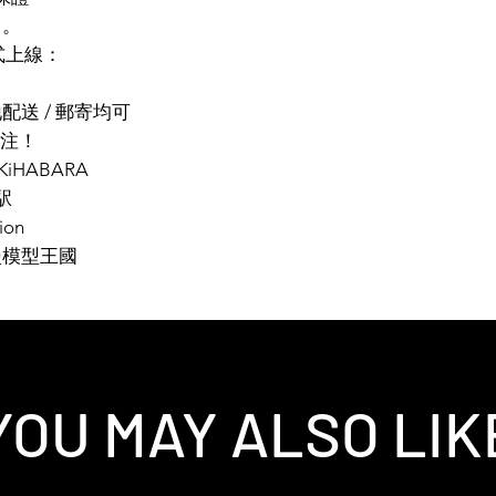
售。
正式上線：
地配送 / 郵寄均可
注！
2AKiHABARA
駅
ion
漫模型王國
YOU MAY ALSO LIK