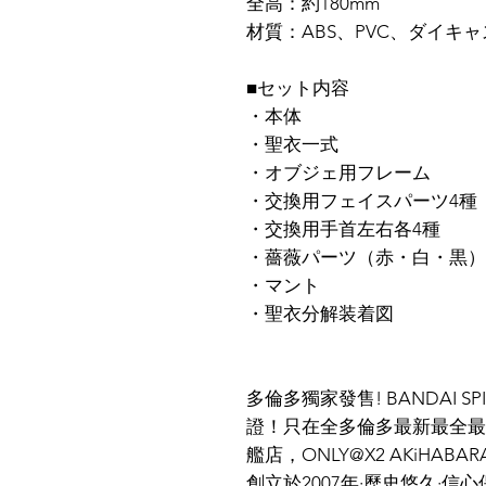
全高：約180mm
材質：ABS、PVC、ダイキ
■セット内容
・本体
・聖衣一式
・オブジェ用フレーム
・交換用フェイスパーツ4種
・交換用手首左右各4種
・薔薇パーツ（赤・白・黒）
・マント
・聖衣分解装着図
多倫多獨家發售! BANDAI S
證！只在全多倫多最新最全最
艦店，ONLY@X2 AKiHAB
創立於2007年·歷史悠久·信心