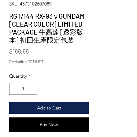
SKU: 4573102607089
RG 1/144 RX-93 ν GUNDAM
[CLEAR COLOR] LIMITED
PACKAGE 牛高達 [透彩版
本] 初回生產限定包裝
Price
$199.99
Excluding GST/HST
Quantity
*
Add to Cart
Buy Now