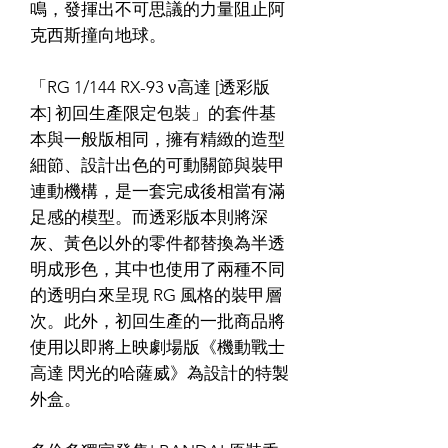
鳴，發揮出不可思議的力量阻止阿
克西斯撞向地球。
「RG 1/144 RX-93 ν高達 [透彩版
本] 初回生產限定包裝」的套件基
本與一般版相同，擁有精緻的造型
細節、設計出色的可動關節與裝甲
連動機構，是一套完成後相當有滿
足感的模型。而透彩版本則將深
灰、黃色以外的零件都替換為半透
明成形色，其中也使用了兩種不同
的透明白來呈現 RG 風格的裝甲層
次。此外，初回生產的一批商品將
使用以即將上映劇場版《機動戰士
高達 閃光的哈薩威》為設計的特製
外盒。