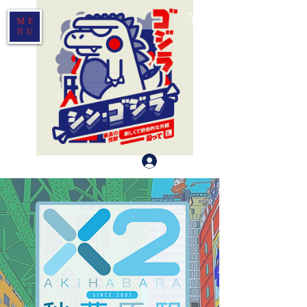
ME
NU
Log In