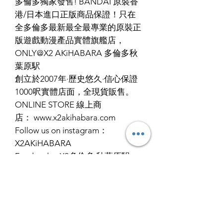
多倫多獨家發售! BANDAI 原裝香
港/日本進口正版商品保證！只在
全多倫多最新最全最專業的原裝正
版遊戲動漫產品實體旗艦店，
ONLY@X2 AKiHABARA 多倫多秋
葉原駅
創立於2007年·歷史悠久·信心保證
1000呎實體店面，全現貨販售。
ONLINE STORE 線上商
店： www.x2akihabara.com
Follow us on instagram：
X2AKiHABARA
Facebook：X2多倫多·秋葉原駅
WECHAT 微信：X2GameStation
微博：X2多倫多亞洲遊戲動漫模型
王國