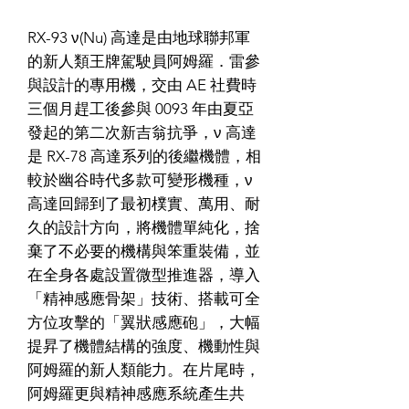
RX-93 ν(Nu) 高達是由地球聯邦軍
的新人類王牌駕駛員阿姆羅．雷參
與設計的專用機，交由 AE 社費時
三個月趕工後參與 0093 年由夏亞
發起的第二次新吉翁抗爭，ν 高達
是 RX-78 高達系列的後繼機體，相
較於幽谷時代多款可變形機種，ν
高達回歸到了最初樸實、萬用、耐
久的設計方向，將機體單純化，捨
棄了不必要的機構與笨重裝備，並
在全身各處設置微型推進器，導入
「精神感應骨架」技術、搭載可全
方位攻擊的「翼狀感應砲」，大幅
提昇了機體結構的強度、機動性與
阿姆羅的新人類能力。在片尾時，
阿姆羅更與精神感應系統產生共