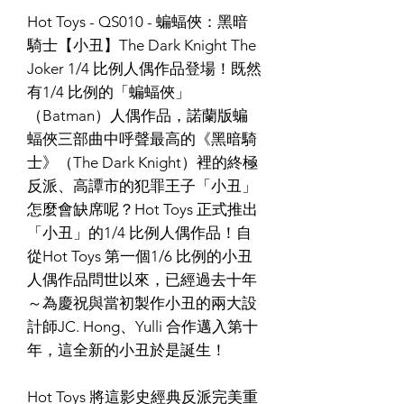
Hot Toys - QS010 - 蝙蝠俠：黑暗
騎士【小丑】The Dark Knight The
Joker 1/4 比例人偶作品登場！既然
有1/4 比例的「蝙蝠俠」
（Batman）人偶作品，諾蘭版蝙
蝠俠三部曲中呼聲最高的《黑暗騎
士》（The Dark Knight）裡的終極
反派、高譚市的犯罪王子「小丑」
怎麼會缺席呢？Hot Toys 正式推出
「小丑」的1/4 比例人偶作品！自
從Hot Toys 第一個1/6 比例的小丑
人偶作品問世以來，已經過去十年
～為慶祝與當初製作小丑的兩大設
計師JC. Hong、Yulli 合作邁入第十
年，這全新的小丑於是誕生！
Hot Toys 將這影史經典反派完美重