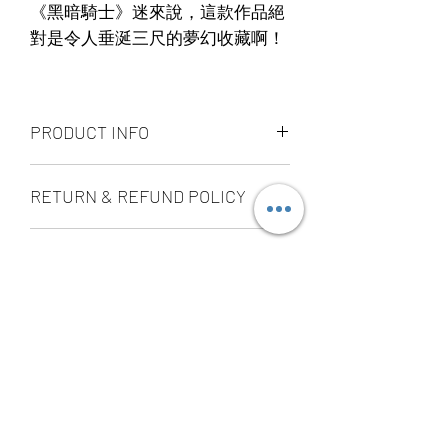
《黑暗騎士》迷來說，這款作品絕
對是令人垂涎三尺的夢幻收藏啊！
PRODUCT INFO
The 1/4th scale The Joker Collectible
RETURN & REFUND POLICY
Figure specially features:
– Newly developed head sculpt with
ALL PRODUCT ARE FINAL SALE
authentic and detailed likeness of
SHIPPING INFO
NO REFUND OR EXCHANGE
Heath Ledger as The Joker in The Dark
Knight
Ship by fedex ground service in
– Movie-accurate facial expression with
STORE PICK UP 店面取貨
Canada or US （2 - 5 days ）
highly detailed make-up, wrinkles and
Ship by fedex economy serice
skin texture
SAME DAY STORE PICK UP （FREE）
worldwide （3 - 7 days）
– Approximately 47 cm tall
also available, same day pick up
If you want select other shipping
– Over 35 points of articulation and
please place your order
method, please contact us via phone ,
– Upper body parts with human skin
before 6:00pm EST, after 6:00pm EST
wechat, instagram , email, facebook or
like texture