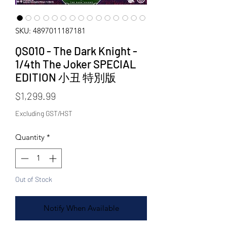
SKU: 4897011187181
QS010 - The Dark Knight -
1/4th The Joker SPECIAL
EDITION 小丑 特別版
Price
$1,299.99
Excluding GST/HST
Quantity
*
Out of Stock
Notify When Available