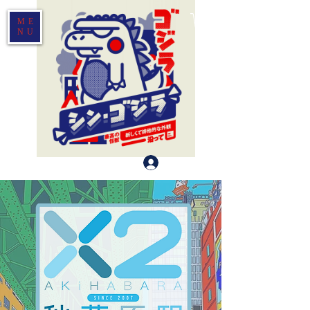
ME
NU
Log In