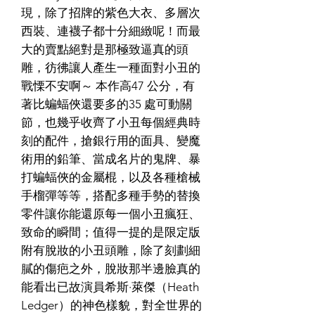
現，除了招牌的紫色大衣、多層次
西裝、連襪子都十分細緻呢！而最
大的賣點絕對是那極致逼真的頭
雕，彷彿讓人產生一種面對小丑的
戰慄不安啊～ 本作高47 公分，有
著比蝙蝠俠還要多的35 處可動關
節，也幾乎收齊了小丑每個經典時
刻的配件，搶銀行用的面具、變魔
術用的鉛筆、當成名片的鬼牌、暴
打蝙蝠俠的金屬棍，以及各種槍械
手榴彈等等，搭配多種手勢的替換
零件讓你能還原每一個小丑瘋狂、
致命的瞬間；值得一提的是限定版
附有脫妝的小丑頭雕，除了刻劃細
膩的傷疤之外，脫妝那半邊臉真的
能看出已故演員希斯·萊傑（Heath
Ledger）的神色樣貌，對全世界的