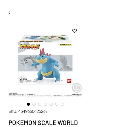
WECHAT 微信諮詢
SKU: 4549660425267
POKEMON SCALE WORLD