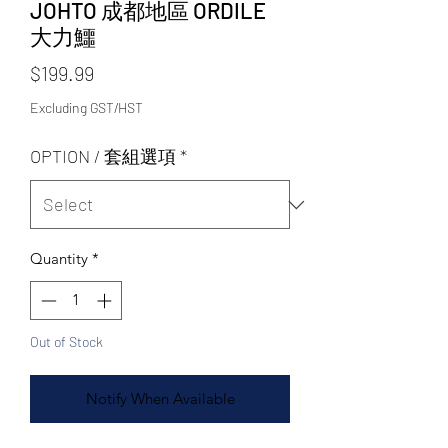
JOHTO 成都地區 ORDILE
大力鱷
Price
$199.99
Excluding GST/HST
OPTION / 套組選項
*
Quantity
*
Out of Stock
Notify When Available