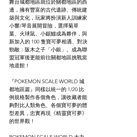
舞台城都地區就位於關都地區的西
邊，擁有豐富的古代遺跡、傳統建
築與文化，玩家將扮演新人訓練家
小響/琴音展開冒險，選擇菊草
葉、火球鼠、小鋸鱷成為夥伴，與
新加入的 100 隻寶可夢相遇、對決
勁敵：阪木之子「小銀」。成為聯
盟冠軍後更能前往關都地區挑戰當
地道館！
『POKEMON SCALE WORLD 城
都地區篇』同樣以統一的 1/20 比
例規格製作各個角色，讓收藏者能
夠對比人類角色、各個寶可夢的體
型差異，忠實再現《精靈寶可夢》
的世界觀！
POKEMON SCALE WORLD 大力