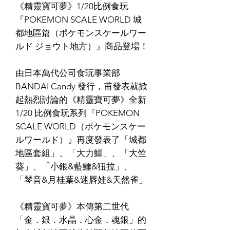
《精靈寶可夢》1/20比例食玩
『POKEMON SCALE WORLD 城
都地區篇（ポケモンスケールワー
ルド ジョウト地方）』商品登場！
由日本萬代公司食玩事業部
BANDAI Candy 發行，甫發表就掀
起熱烈討論的《精靈寶可夢》全新
1/20 比例食玩系列『POKEMON
SCALE WORLD（ポケモンスケー
ルワールド）』再度發表了「城都
地區套組」、「大力鱷」、「大竺
葵」、「小銀&藍鱷&狃拉」、
「琴音&月桂葉&迷唇娃&天然雀」
《精靈寶可夢》本傳第二世代
「金．銀．水晶．心金．魂銀」的