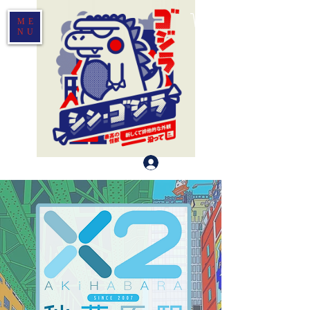
ME
NU
Log In