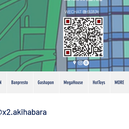
WECHAT 微信諮詢
N
Banpresto
Gashapon
MegaHouse
HotToys
MORE
x2.akihabara