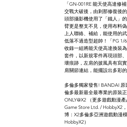
「GN-001RE 能天使高達
交戰大破後，由剎那修復後的
頭部攝影機使用了「鐵人」的
臂更是整支不見，使用布料偽
上人聯絡、補給，能使用的武
低落不過造型超帥！「PG 1/
收錄一組將能天使高達換裝為「
套件，以新規零件再現頭部、
壞痕跡，左肩的披風具有寫實
肩關節連結，能擺設出多彩的
多倫多獨家發售! BANDA
倫多最新最全最專業的原裝正
ONLY@X2 （更多遊戲動漫產品
Game Store Ltd. / Hob
博：X2多倫多亞洲遊戲動漫模型王， F
HobbyX2）