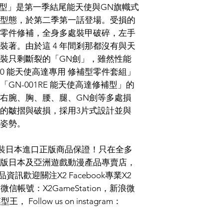
修補型」是第一季結尾能天使與GN旗幟式
型態，於第二季第一話登場。受損的
零件修補，全身多處裝甲破碎，左手
裝著。由於這 4 年間剎那都沒有與天
裝只剩斷裂的「GN劍」，雖然性能
60 能天使高達專用 修補型零件套組」
GN-001RE 能天使高達修補型」的
右腕、胸、腰、腿、GN劍等多處損
的皺摺與破損，採用3片式設計並與
姿勢。
I 原裝日本進口正版商品保證！只在全多
版日本及亞洲遊戲動漫產品專賣店，
資訊歡迎關注X2 Facebook專業X2
byX2，微信帳號：X2GameStation，新浪微
ollow us on instagram：