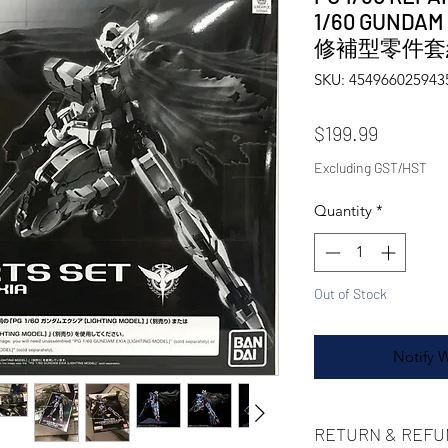
1/60 GUND
修補型零件套
SKU: 454966025943
Price
$199.99
Excluding GST/HST
Quantity
*
Out of Stock
Notify 
RETURN & REFU