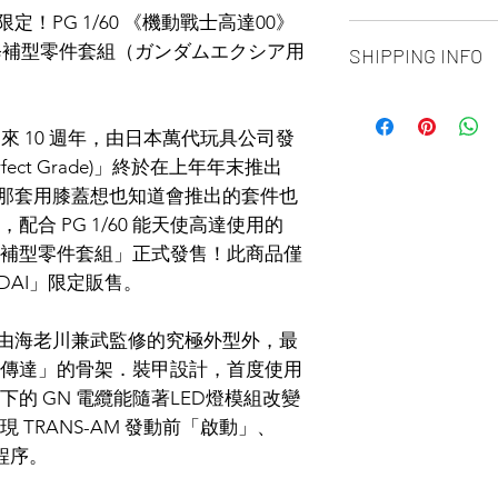
售限定！PG 1/60 《機動戰士高達00》
ALL PRODUCT ARE
用 修補型零件套組（ガンダムエクシア用
SHIPPING INFO
NO REFUND OR 
Ship by fedex groun
days ）
來 10 週年，由日本萬代玩具公司發
Ship by fedex econ
ect Grade)」終於在上年年末推出
days）
」，而那套用膝蓋想也知道會推出的套件也
If you want select o
合 PG 1/60 能天使高達使用的
contact us via phone
facebook or message
用 修補型零件套組」正式發售！此商品僅
Toronto GTA Area w
NDAI」限定販售。
our delivery depart
you place order.
」除了由海老川兼武監修的究極外型外，最
傳達」的骨架．裝甲設計，首度使用
的 GN 電纜能隨著LED燈模組改變
TRANS-AM 發動前「啟動」、
程序。