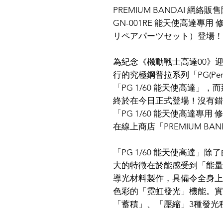
PREMIUM BANDAI 網絡販
GN-001RE 能天使高達專
リペアパーツセット）登場！
為紀念《機動戰士高達00》迎
行的究極鋼普拉系列「PG(Perf
「PG 1/60 能天使高達
終於在今日正式登場！沒有錯，配
「PG 1/60 能天使高達專
在線上商店「PREMIUM BA
「PG 1/60 能天使高達
大的特徵在於能感受到「能量
導光材料製作，具備令全身上下
色彩的「霓虹發光」機能。實現 
「蓄積」、「壓縮」3種發光