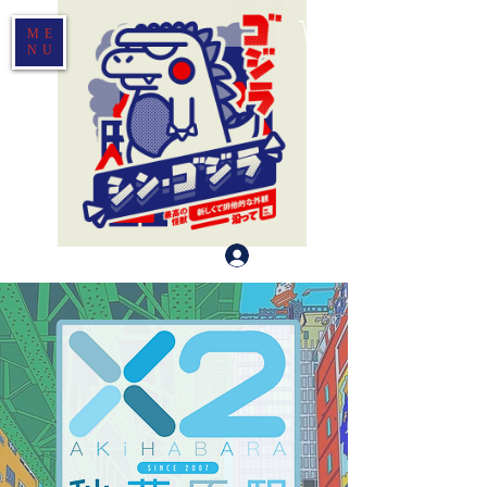
ME
NU
Log In