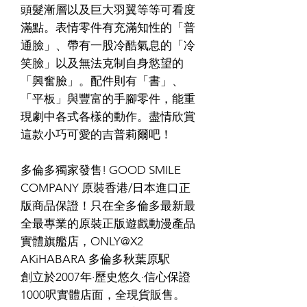
頭髮漸層以及巨大羽翼等等可看度
滿點。表情零件有充滿知性的「普
通臉」、帶有一股冷酷氣息的「冷
笑臉」以及無法克制自身慾望的
「興奮臉」。配件則有「書」、
「平板」與豐富的手腳零件，能重
現劇中各式各樣的動作。盡情欣賞
這款小巧可愛的吉普莉爾吧！
多倫多獨家發售! GOOD SMILE
COMPANY 原裝香港/日本進口正
版商品保證！只在全多倫多最新最
全最專業的原裝正版遊戲動漫產品
實體旗艦店，ONLY@X2
AKiHABARA 多倫多秋葉原駅
創立於2007年·歷史悠久·信心保證
1000呎實體店面，全現貨販售。