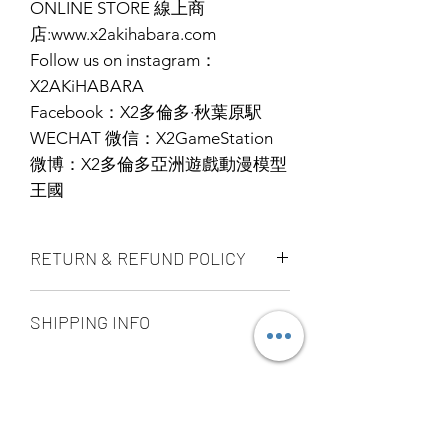
ONLINE STORE 線上商
店:www.x2akihabara.com
Follow us on instagram：
X2AKiHABARA
Facebook：X2多倫多·秋葉原駅
WECHAT 微信：X2GameStation
微博：X2多倫多亞洲遊戲動漫模型
王國
RETURN & REFUND POLICY
ALL PRODUCT ARE FINAL SALE
SHIPPING INFO
NO REFUND OR EXCHANGE
Ship by fedex ground service in
Canada or US （2 - 5 days ）
Ship by fedex economy serice
worldwide （3 - 7 days）