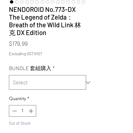
NENDOROID No.773-DX
The Legend of Zelda：
Breath of the Wild Link 林
克 DX Edition
Price
$179.99
Excluding GST/HST
BUNDLE 套組購入
*
Quantity
*
Out of Stock