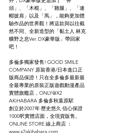
外，DX豪華版更追加了「斧
頭」、「木棍」、「雞腿」、「連
帽披肩」以及「馬」，能夠更加體
驗作品的世界觀！將這款與以往截
然不同、全新造型的「黏土人 林克
曠野之息Ver. DX豪華版」帶回家
吧！
多倫多獨家發售! GOOD SMILE
COMPANY 原裝香港/日本進口正
版商品保證！只在全多倫多最新最
全最專業的原裝正版遊戲動漫產品
實體旗艦店，ONLY@X2
AKiHABARA 多倫多秋葉原駅
創立於2007年·歷史悠久·信心保證
1000呎實體店面，全現貨販售。
ONLINE STORE 線上商店 ：
www.x2akihabara.com