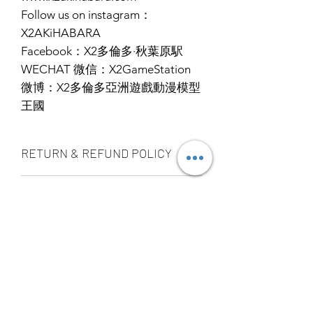
Follow us on instagram：
X2AKiHABARA
Facebook：X2多倫多·秋葉原駅
WECHAT 微信：X2GameStation
微博：X2多倫多亞洲遊戲動漫模型
王國
RETURN & REFUND POLICY
ALL PRODUCT ARE FINAL SALE
SHIPPING INFO
NO REFUND OR EXCHANGE
Ship by fedex ground service in
STORE PICK UP 店面取貨
Canada or US （2 - 5 days ）
Ship by fedex economy serice
SAME DAY STORE PICK UP （FREE）
worldwide （3 - 7 days）
also available, same day pick up
If you want select other shipping
please place your order
method, please contact us via phone ,