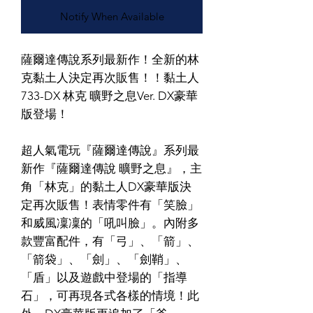
Notify When Available
薩爾達傳說系列最新作！全新的林
克黏土人決定再次販售！！黏土人
733-DX 林克 曠野之息Ver. DX豪華
版登場！
超人氣電玩『薩爾達傳說』系列最
新作『薩爾達傳說 曠野之息』，主
角「林克」的黏土人DX豪華版決
定再次販售！表情零件有「笑臉」
和威風凜凜的「吼叫臉」。內附多
款豐富配件，有「弓」、「箭」、
「箭袋」、「劍」、「劍鞘」、
「盾」以及遊戲中登場的「指導
石」，可再現各式各樣的情境！此