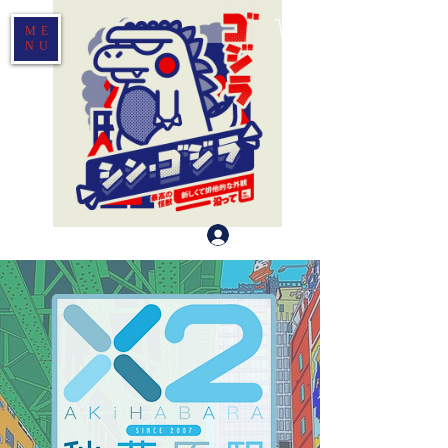
ME
NU
Log In