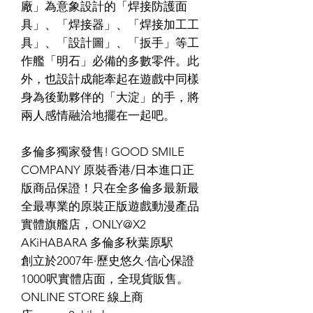
廠」為意象設計的「焊接防護面
具」、「焊接器」、「焊接加工工
具」、「設計圖」、「扳手」等工
作艦「明石」必備的多數零件。此
外，也設計成能牽起在遊戲中同樣
身為後勤夥伴的「大淀」的手，將
兩人感情融洽地擺在一起吧。
多倫多獨家發售! GOOD SMILE
COMPANY 原裝香港/日本進口正
版商品保證！只在全多倫多最新最
全最專業的原裝正版遊戲動漫產品
實體旗艦店，ONLY@X2
AKiHABARA 多倫多秋葉原駅
創立於2007年·歷史悠久·信心保證
1000呎實體店面，全現貨販售。
ONLINE STORE 線上商