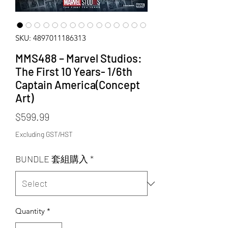
SKU: 4897011186313
MMS488 – Marvel Studios:
The First 10 Years- 1/6th
Captain America(Concept
Art)
Price
$599.99
Excluding GST/HST
BUNDLE 套組購入
*
Quantity
*