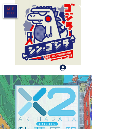
ME
NU
Log In