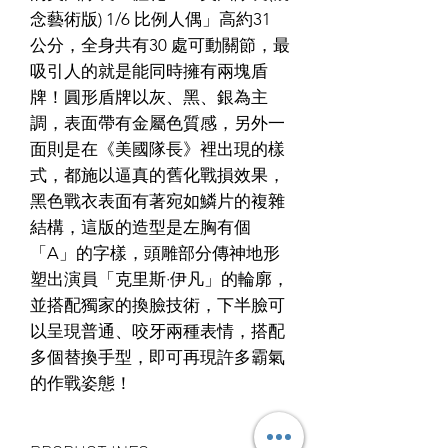
念藝術版) 1/6 比例人偶」高約31
公分，全身共有30 處可動關節，最
吸引人的就是能同時擁有兩塊盾
牌！圓形盾牌以灰、黑、銀為主
調，表面帶有金屬色質感，另外一
面則是在《美國隊長》裡出現的樣
式，都施以逼真的舊化戰損效果，
黑色戰衣表面有著宛如鱗片的複雜
結構，這版的造型是左胸有個
「A」的字樣，頭雕部分傳神地形
塑出演員「克里斯·伊凡」的輪廓，
並搭配獨家的換臉技術，下半臉可
以呈現普通、咬牙兩種表情，搭配
多個替換手型，即可再現許多霸氣
的作戰姿態！