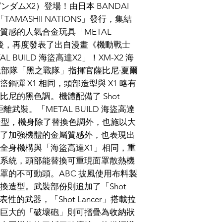
ダムX2）登場！由日本 BANDAI
TAMASHII NATIONS」發行，集結
質感的人氣合金玩具「METAL
1 後，再度發表了出自漫畫《機動戰士
BUILD 海盜高達X2」！XM-X2 海
銳部隊「黑之戰隊」指揮官薩比尼·夏爾
彈 X1 相同，頭部造型與 X1 略有
尼的黑色調。機體配備了 Shot
距離武裝。「METAL BUILD 海盜高達
造型，機身除了替換色調外，也施以大
了加強機體的金屬質感外，也表現出
全身機構與「海盜高達X1」相同，重
系統，頭部能替換可重現面罩散熱機
罩的不可動頭。ABC 披風使用布料製
換造型。武裝部份則追加了「Shot
表性的武器，「Shot Lancer」搭載拉
巨大的「破壞砲」則可摺疊為收納狀