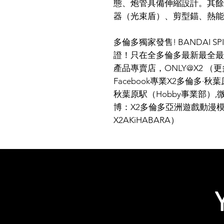
態、炮管具備伸縮設計。其餘
器（光束盾）、剪型錨、熱能
多倫多獨家發售! BANDAI S
證！只在全多倫多最新最全最
產品專賣店，ONLY@X2 
Facebook專業X2多倫多·
秋葉原駅（Hobby事業部）,微信
博：X2多倫多亞洲遊戲動漫模型王國， 
X2AKiHABARA）