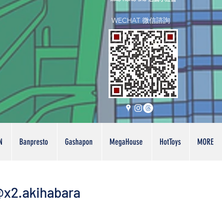
WECHAT 微信諮詢
N
Banpresto
Gashapon
MegaHouse
HotToys
MORE
x2.akihabara