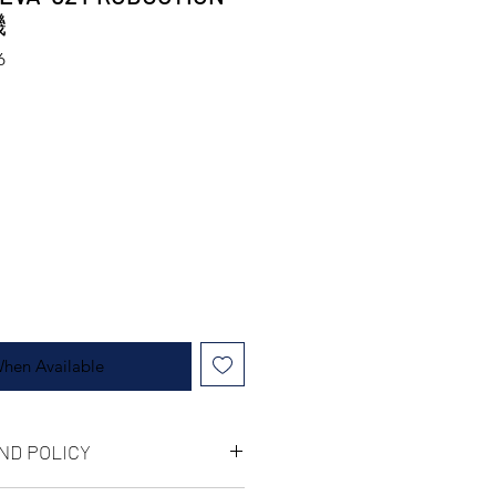
機
6
When Available
ND POLICY