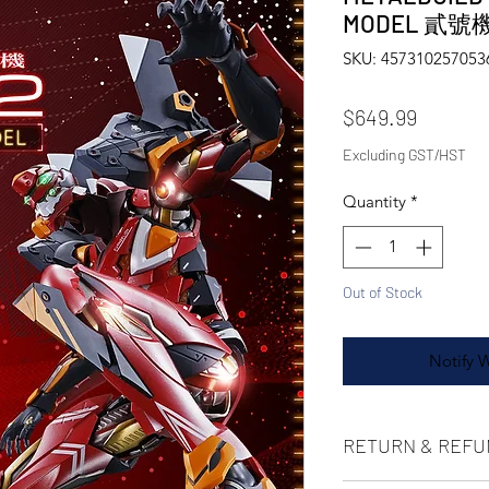
MODEL 貳號
SKU: 457310257053
Price
$649.99
Excluding GST/HST
Quantity
*
Out of Stock
Notify 
RETURN & REFU