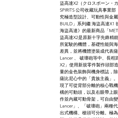
盜高達X2（クロスボーン・ガン
SPIRITS 公司收藏玩具事業部「
究極造型設計、可動性與金屬
BUILD」系列繼 海盜高達X
海盜高達》的最新商品「METAL 
盜高達X2是原新十字先鋒精
所駕駛的機體，基礎性能與海盜鋼
差異，並將機體塗裝成代表薩比
Lancer 、 破壞砲等中、長程
X2」使用新規零件製作頭部
量的金色裝飾與機身標誌，除
薩比尼心中的「貴族主義」。
現了可從背部分離的核心戰機
構的可動頭，以及右眼帶上眼
作並內藏可動骨架，可自由變
Lancer」、「破壞砲」兩種代
出式機構、槍頭可分離。極為