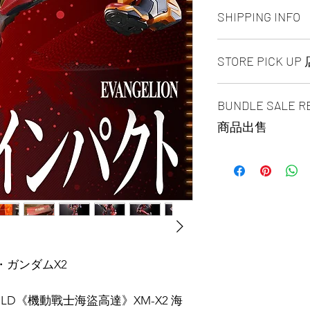
ALL PRODUCT ARE
SHIPPING INFO
NO REFUND OR 
Ship by fedex groun
STORE PICK U
days ）
Ship by fedex econ
SAME DAY STORE P
days）
BUNDLE SALE
same day pick up pl
If you want select o
before 6:00pm EST, 
contact us via phone
商品出售
arrange to next busi
facebook or message
time is MON - SUN
Toronto GTA Area w
GUNDAM UNIVERSE
location is our st
our delivery depart
($29.99/EACH)
MALL 4675 Steeles 
you place order.
METAL ROBOT魂 LI
1B13 / 1B12. Pick u
VER. X1 ($299.99)
and government-iss
TOTAL $389.96
ン・ガンダムX2
ILD《機動戰士海盜高達》XM-X2 海