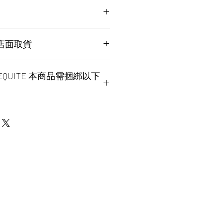
 FINAL SALE
EXCHANGE
d service in Canada or US （2 - 5
P 店面取貨
omy serice worldwide （3 - 7
ICK UP （FREE）also available,
 REQUITE 本商品需捆綁以下
ease place your order
ther shipping method, please
after 6:00pm EST order will
 , wechat, instagram , email,
ness day pick up. our pick up
 before place order.
 2:00pm - 7:00pm EST，pick up
e can do same day delivery by
 SERIES ANY MODEL X3
ore location ：SPLENDID CHINA
ment, pleace contact us before
Ave. EAST UNIT 1B16 / 1B15 /
U BEI GUNDAM REAL TYPE
p requite the order number
ued photo I.D.