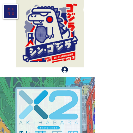
ME
NU
Log In