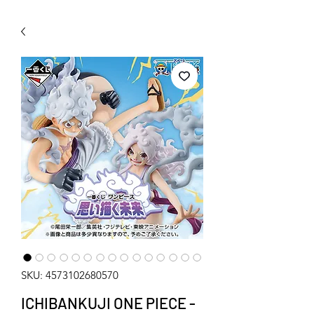
WECHAT 微信諮詢
SKU: 4573102680570
ICHIBANKUJI ONE PIECE -