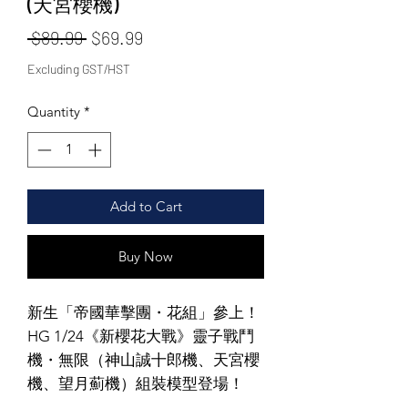
(天宮櫻機)
Regular Price
Sale Price
 $89.99 
$69.99
Excluding GST/HST
Quantity
*
Add to Cart
Buy Now
新生「帝國華擊團・花組」參上！
HG 1/24《新櫻花大戰》靈子戰鬥
機・無限（神山誠十郎機、天宮櫻
機、望月薊機）組裝模型登場！