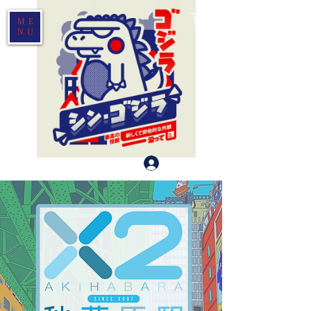
ME
NU
Log In