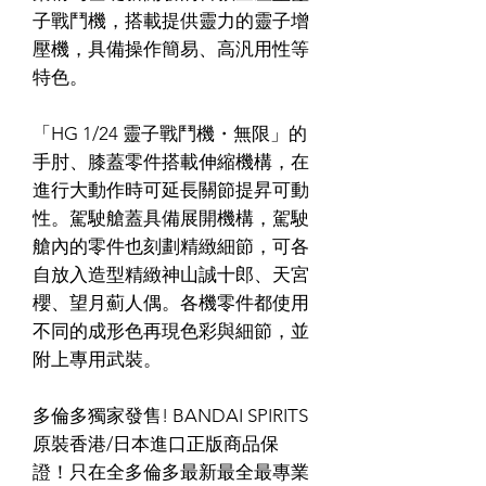
子戰鬥機，搭載提供靈力的靈子增
壓機，具備操作簡易、高汎用性等
特色。
「HG 1/24 靈子戰鬥機・無限」的
手肘、膝蓋零件搭載伸縮機構，在
進行大動作時可延長關節提昇可動
性。駕駛艙蓋具備展開機構，駕駛
艙內的零件也刻劃精緻細節，可各
自放入造型精緻神山誠十郎、天宮
櫻、望月薊人偶。各機零件都使用
不同的成形色再現色彩與細節，並
附上專用武裝。
多倫多獨家發售! BANDAI SPIRITS
原裝香港/日本進口正版商品保
證！只在全多倫多最新最全最專業