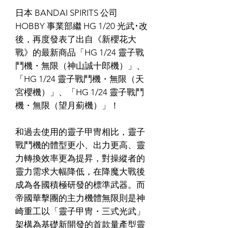
日本 BANDAI SPIRITS 公司
HOBBY 事業部繼 HG 1/20 光武･改
後，再度發表了出自《新櫻花大
戰》的最新商品「HG 1/24 靈子戰
鬥機・無限（神山誠十郎機）」、
「HG 1/24 靈子戰鬥機・無限（天
宮櫻機）」、「HG 1/24 靈子戰鬥
機・無限（望月薊機）」！
和過去使用的靈子甲冑相比，靈子
戰鬥機的體型更小、出力更高、靈
力轉換效率更為提昇，對操縱者的
靈力需求大幅降低，在降魔大戰後
成為各國積極研發的標準武器。而
帝國華擊團的主力機體無限則是神
崎重工以「靈子甲冑・三式光武」
架構為基礎新開發的首款量產型靈