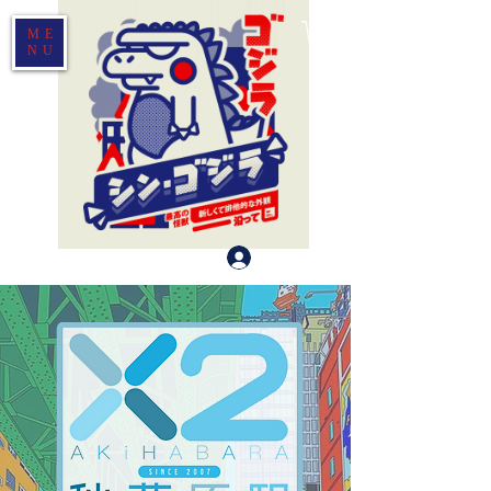
ME
NU
Log In