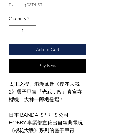
Excluding GST/HST
Quantity
*
Add to Cart
Buy Now
太正之櫻、浪漫風暴《櫻花大戰
2》靈子甲冑『光武．改』真宮寺
櫻機、大神一郎機登場！
日本 BANDAI SPIRITS 公司
HOBBY 事業部宣佈出自經典電玩
《櫻花大戰》系列的靈子甲冑