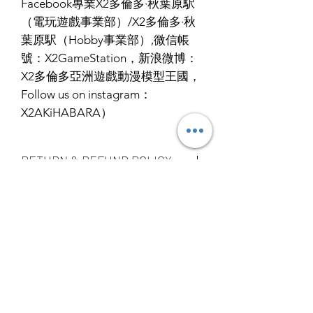
Facebook專業X2多倫多·秋葉原駅
（電玩遊戲事業部）/X2多倫多·秋
葉原駅（Hobby事業部）,微信帳
號：X2GameStation，新浪微博：
X2多倫多亞洲遊戲動漫模型王國，
Follow us on instagram：
X2AKiHABARA）
RETURN & REFUND POLICY
ALL PRODUCT ARE FINAL SALE
SHIPPING INFO
NO REFUND OR EXCHANGE
Ship by fedex ground service in
Canada or US （2 - 5 days ）
Ship by fedex economy serice
worldwide （3 - 7 days）
If you want select other shipping
YOU MAY ALSO
method, please contact us via phone ,