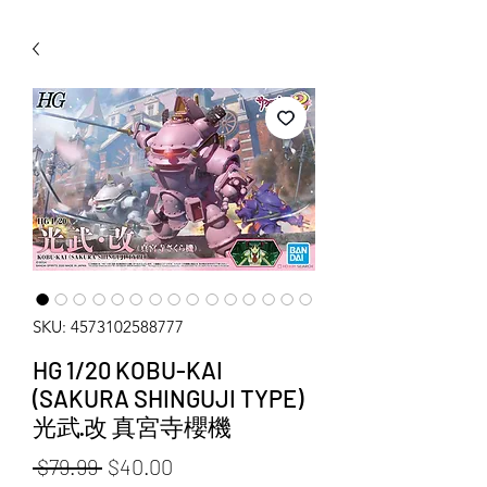
WECHAT 微信諮詢
SKU: 4573102588777
HG 1/20 KOBU-KAI
(SAKURA SHINGUJI TYPE)
光武·改 真宮寺櫻機
Regular Price
Sale Price
 $79.99 
$40.00