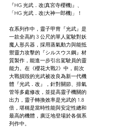
『HG 光武．改(真宮寺櫻機)』、
「HG 光武．改(大神一郎機)」！
在系列作中，靈子甲冑『光武』是
一款全高約 3 公尺的單人駕駛對妖
魔人形兵器，採用蒸氣動力與能抵
禦靈力攻擊的『シルスウス鋼』材
質製作，能進一步引出駕駛員的靈
能力。在《櫻花大戰2》中，前次
大戰損毀的光武被改良為新一代機
體『光武．改』，針對關節、排氣
管等多處修改，並提高靈子機關的
出力，靈子轉換效率是光武的 1.8
倍，堪稱是當時性能與安定性總和
最高的機體，廣泛地登場於各個系
列作中。