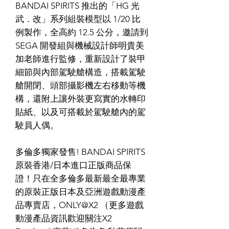
BANDAI SPIRITS 推出的「HG 光
武．改」系列組裝模型以 1/20 比
例製作，全高約 12.5 公分，邀請到
SEGA 開發組與機械設計師明貴美
加老師進行監修，重新設計了裝甲
細節與內部駕駛艙構造，搭載駕駛
艙開閉、頭部攝影機左右移動等機
構，還附上讓外裝更寫實的水轉印
貼紙、以及可搭載於駕駛艙內的駕
駛員人偶。
多倫多獨家發售! BANDAI SPIRITS
原裝香港/日本進口正版商品保
證！只在全多倫多最新最全最專業
的原裝正版日本及亞洲遊戲動漫產
品專賣店，ONLY@X2 （更多遊戲
動漫產品資訊歡迎關注X2