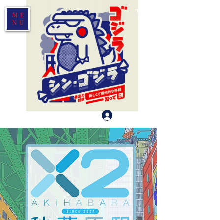
ME
NU
Log In