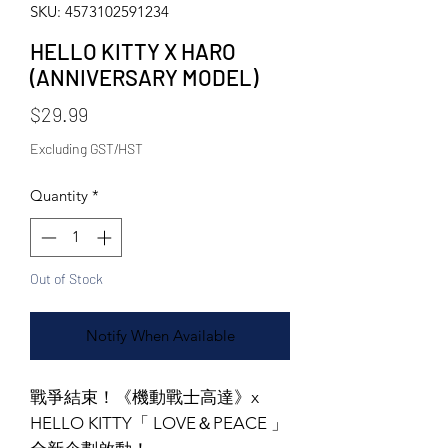
SKU: 4573102591234
HELLO KITTY X HARO
(ANNIVERSARY MODEL)
Price
$29.99
Excluding GST/HST
Quantity
*
Out of Stock
Notify When Available
戰爭結束！《機動戰士高達》x
HELLO KITTY「 LOVE＆PEACE 」