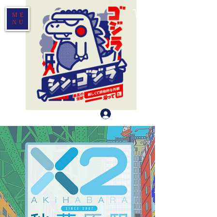
ME
NU
Log In