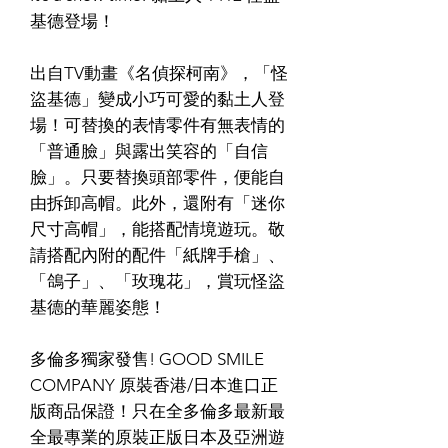
基德登場！
出自TV動畫《名偵探柯南》，「怪
盜基德」變成小巧可愛的黏土人登
場！可替換的表情零件有無表情的
「普通臉」與露出笑容的「自信
臉」。只要替換頭部零件，便能自
由拆卸高帽。此外，還附有「迷你
尺寸高帽」，能搭配情境遊玩。敬
請搭配內附的配件「紙牌手槍」、
「鴿子」、「玫瑰花」，賞玩怪盜
基德的華麗姿態！
多倫多獨家發售! GOOD SMILE
COMPANY 原裝香港/日本進口正
版商品保證！只在全多倫多最新最
全最專業的原裝正版日本及亞洲遊