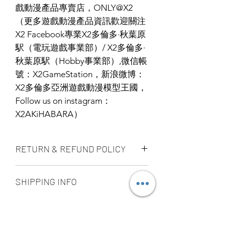
戲動漫產品專賣店，ONLY@X2
（更多遊戲動漫產品資訊歡迎關注
X2 Facebook專業X2多倫多·秋葉原
駅（電玩遊戲事業部）/ X2多倫多·
秋葉原駅（Hobby事業部）,微信帳
號：X2GameStation，新浪微博：
X2多倫多亞洲遊戲動漫模型王國，
Follow us on instagram：
X2AKiHABARA）
RETURN & REFUND POLICY
ALL PRODUCT ARE FINAL SALE
SHIPPING INFO
NO REFUND OR EXCHANGE
Ship by fedex ground service in
Canada or US （2 - 5 days ）
Ship by fedex economy serice