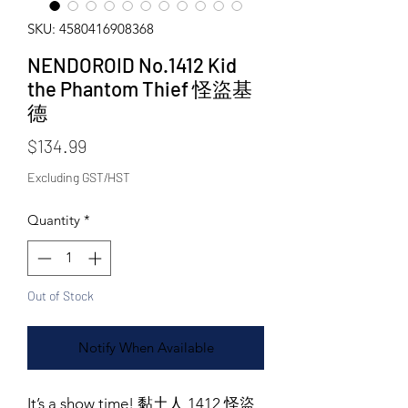
SKU: 4580416908368
NENDOROID No.1412 Kid
the Phantom Thief 怪盜基
德
Price
$134.99
Excluding GST/HST
Quantity
*
Out of Stock
Notify When Available
It’s a show time! 黏土人 1412 怪盜