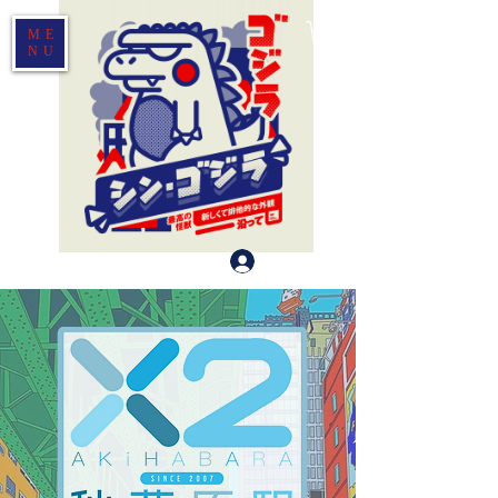
ME
NU
Log In