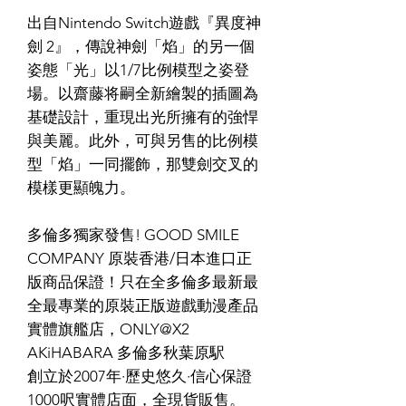
出自Nintendo Switch遊戲『異度神
劍 2』，傳說神劍「焰」的另一個
姿態「光」以1/7比例模型之姿登
場。以齋藤将嗣全新繪製的插圖為
基礎設計，重現出光所擁有的強悍
與美麗。此外，可與另售的比例模
型「焰」一同擺飾，那雙劍交叉的
模樣更顯魄力。
多倫多獨家發售! GOOD SMILE
COMPANY 原裝香港/日本進口正
版商品保證！只在全多倫多最新最
全最專業的原裝正版遊戲動漫產品
實體旗艦店，ONLY@X2
AKiHABARA 多倫多秋葉原駅
創立於2007年·歷史悠久·信心保證
1000呎實體店面，全現貨販售。