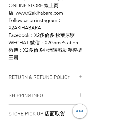
ONLINE STORE 線上商
店: www.x2akihabara.com
Follow us on instagram：
X2AKiHABARA
Facebook：X2多倫多·秋葉原駅
WECHAT 微信：X2GameStation
微博：X2多倫多亞洲遊戲動漫模型
王國
RETURN & REFUND POLICY
ALL PRODUCT ARE FINAL SALE
SHIPPING INFO
NO REFUND OR EXCHANGE
Ship by fedex ground service in
STORE PICK UP 店面取貨
Canada or US （2 - 5 days ）
Ship by fedex economy serice
SAME DAY STORE PICK UP （FREE）
worldwide （3 - 7 days）