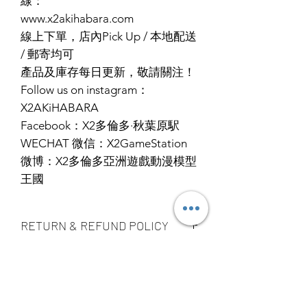
線：
www.x2akihabara.com
線上下單，店內Pick Up / 本地配送
/ 郵寄均可
產品及庫存每日更新，敬請關注！
Follow us on instagram：
X2AKiHABARA
Facebook：X2多倫多·秋葉原駅
WECHAT 微信：X2GameStation
微博：X2多倫多亞洲遊戲動漫模型
王國
RETURN & REFUND POLICY
ALL PRODUCT ARE FINAL SALE
SHIPPING INFO
NO REFUND OR EXCHANGE
Ship by fedex ground service in