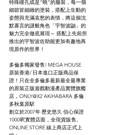
特殊瞳孔或是“曉”的服裝，每一個
細節皆細緻的塗裝，搭配上生動的
姿態與充滿哀愁的表情，將這個沈
默寡言的謎般角色「宇智波鼬」的
魅力完全徹底展現～ 搭配上先前所
推出的宇智波佐助能更加有趣地再
現原作的世界！
多倫多獨家發售! MEGA HOUSE
原裝香港/ 日本進口正版商品保
證！只在全多倫多最新最全最專業
的原裝正版遊戲動漫產品實體旗艦
店，ONLY@X2 AKiHABARA 多倫
多秋葉原駅
創立於2007年·歷史悠久·信心保證
1000呎實體店面，全現貨販售。
ONLINE STORE 線上商店正式上