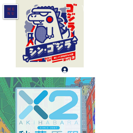
ME
NU
Log In