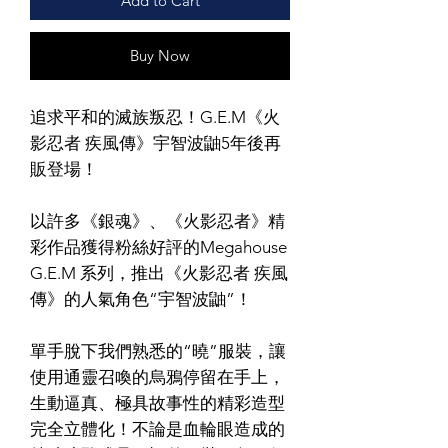
Add to Cart
Buy Now
追求平和的滅族叛忍！G.E.M《火
影忍者 疾風傳》宇智波鼬5年後再
販登場！
以許多《銀魂》、《火影忍者》精
彩作品獲得粉絲好評的Megahouse
G.E.M 系列，推出《火影忍者 疾風
傳》的人氣角色“宇智波鼬”！
單手脫下我們熟悉的“曉”服裝，讓
使用通靈召喚的烏鴉停留在手上，
生動逼真、極具故事性的精彩造型
完全立體化！不論是血輪眼造成的