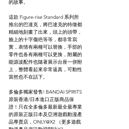
的故事。
這款 Figure-rise Standard 系列所
推出的巴達克，將巴達克的特徵都
精細地刻畫了出來，頭上的頭帶，
臉上的十字傷疤等等，都非常寫
實，表情有兩種可以替換，手部的
零件也各有兩種可以更換，附屬的
能源波配件也隨著展示台座一併附
上，整體看起來非常逼真，可動性
當然也不在話下。
多倫多獨家發售! BANDAI SPIRITS
原裝香港/日本進口正版商品保
證！只在全多倫多最新最全最專業
的原裝正版日本及亞洲遊戲動漫產
品專賣店，ONLY@X2 （更多遊戲