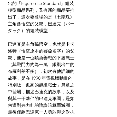
出的「Figure-rise Standard」組裝
模型商品系列，又有新的商品要推
出了，這次要登場的是《七龍珠》
主角孫悟空的父親，巴達克（バー
ダック）的組裝模型！
巴達克是主角孫悟空，也就是卡卡
洛特（悟空原本的賽亞名字）的父
親，他是一位驍勇善戰的下級戰士
（其戰鬥力約為一萬，跟剛出生的
布羅利差不多），初次有他詳細的
故事，是在 1990 年電視版動畫的
特別版「孤高的超級戰士」篇章之
中登場，描述巴達克的故事，以及
與其一干夥伴的巴達克軍團，是如
何遭到弗力札的陰謀暗算而滅團，
最後僅剩巴達克一人勇敢與之對抗