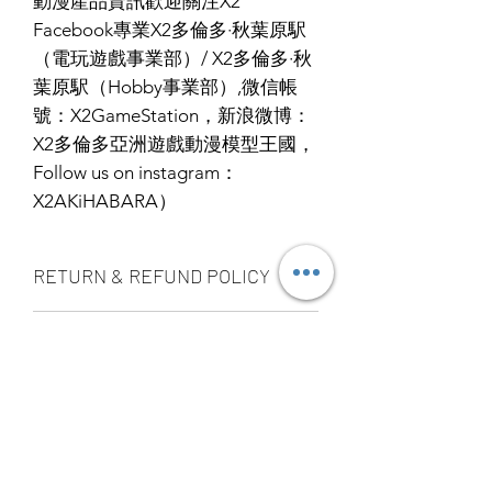
動漫產品資訊歡迎關注X2
Facebook專業X2多倫多·秋葉原駅
（電玩遊戲事業部）/ X2多倫多·秋
葉原駅（Hobby事業部）,微信帳
號：X2GameStation，新浪微博：
X2多倫多亞洲遊戲動漫模型王國，
Follow us on instagram：
X2AKiHABARA）
RETURN & REFUND POLICY
ALL PRODUCT ARE FINAL SALE
SHIPPING INFO
NO REFUND OR EXCHANGE
Ship by fedex ground service in
STORE PICK UP 店面取貨
Canada or US （2 - 5 days ）
Ship by fedex economy serice
【SAME DAY STORE PICK UP 】
worldwide （3 - 7 days）
（FREE）also available, same day pick
If you want select other shipping