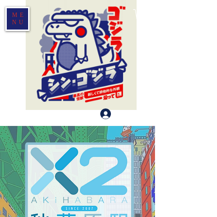
ME
NU
Log In