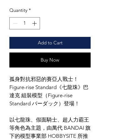
Quantity
*
Add to Cart
Buy Now
孤身對抗邪惡的賽亞人戰士！
Figure-rise Standard《七龍珠》巴
達克 組裝模型（Figure-rise
Standard バーダック）登場！
以七龍珠、假面騎士、超人力霸王
等角色為主題，由萬代 BANDAI 旗
下的模型事業部 HOBBYSITE 所推