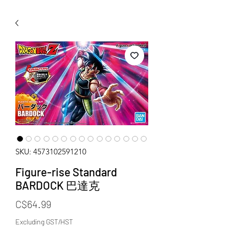
WECHAT 微信諮詢
SKU: 4573102591210
Figure-rise Standard
BARDOCK 巴達克
Price
C$64.99
Excluding GST/HST