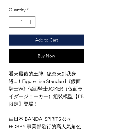
Quantity
*
Add to Cart
Buy Now
看來最後的王牌...總會來到我身
邊...！Figure-rise Standard《假面
騎士W》假面騎士JOKER（仮面ラ
イダージョーカー）組裝模型【PB
限定】登場！
由日本 BANDAI SPIRITS 公司
HOBBY 事業部發行的高人氣角色