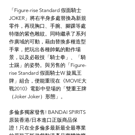
「Figure-rise Standard 假面騎士
JOKER」將右半身多處替換為新規
零件，再現胸口、手腕、腳踝等處
特徵的紫色雕紋。同時繼承了系列
作廣域的可動，藉由替換多種造型
手掌，把玩出各種帥氣的動作場
景，以及必殺技「騎士拳」、「騎
士踢」的姿勢。與另售的「Figure-
rise Standard 假面騎士W 旋風王
牌」組合，便能重現在《MOVIE大
戰2010》電影中登場的「雙重王牌
（Joker Joker）形態」。
多倫多獨家發售! BANDAI SPIRITS
原裝香港/日本進口正版商品保
證！只在全多倫多最新最全最專業