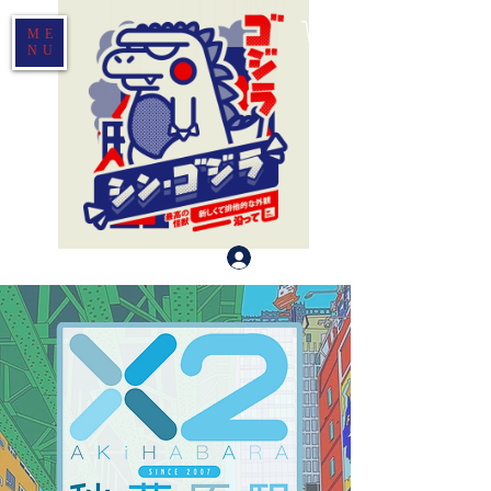
ME
NU
Log In