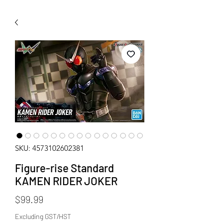
WECHAT 微信諮詢
SKU: 4573102602381
Figure-rise Standard
KAMEN RIDER JOKER
Price
$99.99
Excluding GST/HST