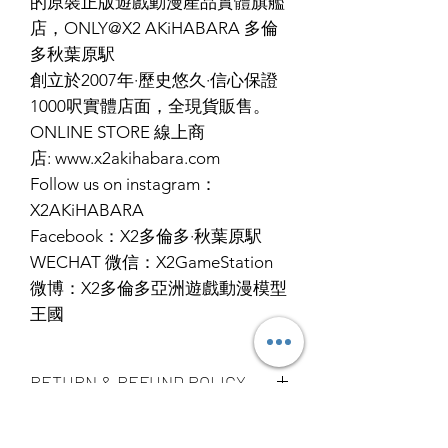
的原裝正版遊戲動漫產品實體旗艦
店，ONLY@X2 AKiHABARA 多倫
多秋葉原駅
創立於2007年·歷史悠久·信心保證
1000呎實體店面，全現貨販售。
ONLINE STORE 線上商
店: www.x2akihabara.com
Follow us on instagram：
X2AKiHABARA
Facebook：X2多倫多·秋葉原駅
WECHAT 微信：X2GameStation
微博：X2多倫多亞洲遊戲動漫模型
王國
RETURN & REFUND POLICY
ALL PRODUCT ARE FINAL SALE
SHIPPING INFO
NO REFUND OR EXCHANGE