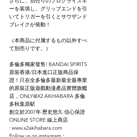
さらに、別売りのプログライズキ
ーを装填し、グリップエンドを引
いてトリガーを引くとサウザンド
ブレイクが発動！
（本商品に付属するもの以外すべ
て別売りです。）
多倫多獨家發售! BANDAI SPIRITS
原裝香港/日本進口正版商品保
證！只在全多倫多最新最全最專業
的原裝正版遊戲動漫產品實體旗艦
店，ONLY@X2 AKiHABARA 多倫
多秋葉原駅
創立於2007年·歷史悠久·信心保證
ONLINE STORE 線上商店
: www.x2akihabara.com
Follow us on instagram：