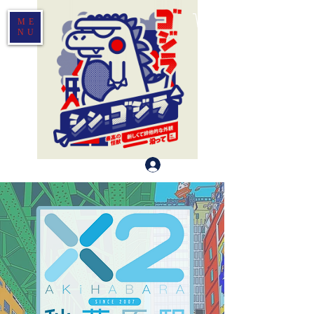
ME
NU
Log In