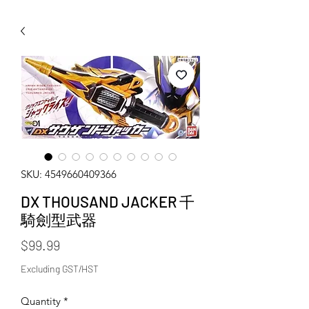
WECHAT 微信諮詢
SKU: 4549660409366
DX THOUSAND JACKER 千
騎劍型武器
Price
$99.99
Excluding GST/HST
Quantity
*