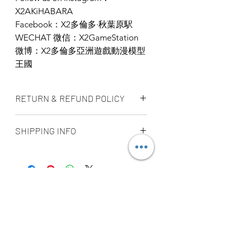
X2AKiHABARA
Facebook：X2多倫多·秋葉原駅
WECHAT 微信：X2GameStation
微博：X2多倫多亞洲遊戲動漫模型
王國
RETURN & REFUND POLICY
ALL PRODUCT ARE FINAL SALE
SHIPPING INFO
NO REFUND OR EXCHANGE
Ship by fedex ground service in
Canada or US （2 - 5 days ）
Ship by fedex economy serice
worldwide （3 - 7 days）
If you want select other shipping
YOU MAY ALSO
method, please contact us via phone ,
wechat, instagram , email, facebook or