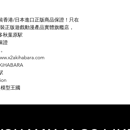
 原裝香港/日本進口正版商品保證！只在
裝正版遊戲動漫產品實體旗艦店，
多倫多秋葉原駅
保證
售。
.x2akihabara.com
2AKiHABARA
駅
ion
漫模型王國