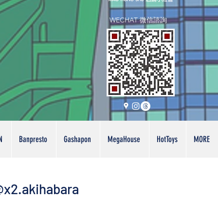
WECHAT 微信諮詢
N
Banpresto
Gashapon
MegaHouse
HotToys
MORE
x2.akihabara