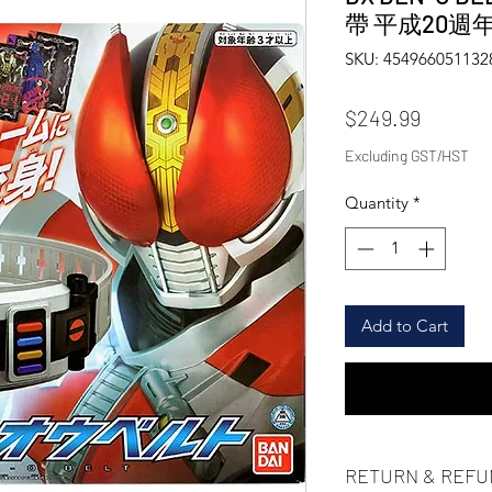
帶 平成20週
SKU: 454966051132
Price
$249.99
Excluding GST/HST
Quantity
*
Add to Cart
RETURN & REFU