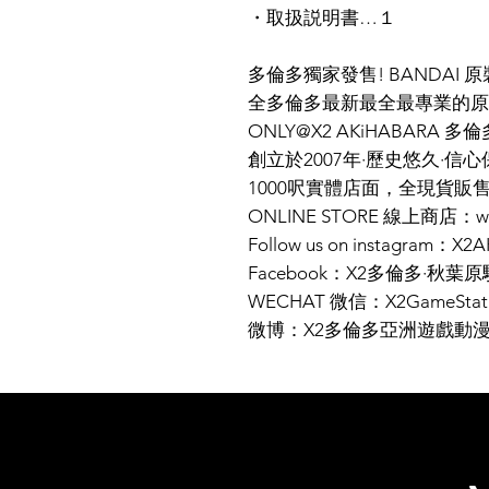
・取扱説明書…１
多倫多獨家發售! BANDAI
全多倫多最新最全最專業的原
ONLY@X2 AKiHABARA 
創立於2007年·歷史悠久·信心
1000呎實體店面，全現貨販
ONLINE STORE 線上商店：www
Follow us on instagram：X
Facebook：X2多倫多·秋葉原
WECHAT 微信：X2GameStat
微博：X2多倫多亞洲遊戲動