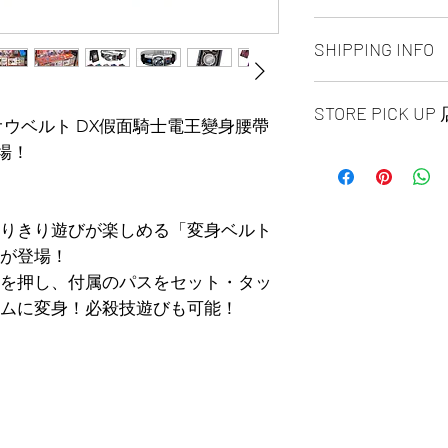
ALL PRODUCT ARE
SHIPPING INFO
NO REFUND OR 
Ship by fedex groun
STORE PICK U
days ）
Xデンオウベルト DX假面騎士電王變身腰帶
Ship by fedex econ
登場！
【SAME DAY STORE
days）
available, same day
If you want select o
before 6:00pm EST, 
contact us via phone
arrange to next busi
facebook or message
りきり遊びが楽しめる「変身ベルト
time is MON - SUN
Toronto GTA Area w
ト」が登場！
Pick up location is 
our delivery depart
を押し、付属のパスをセット・タッ
A: SPLENDID CHI
you place order.
ムに変身！必殺技遊びも可能！
UNIT 1B16 / 1B15 / 
Ave.EAST Scarbor
B: NORTH YORK S
UNIT 158 4750 Yong
Pick up requite the
issued photo I.D.