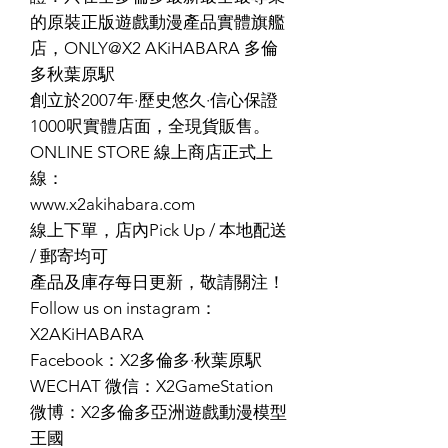
的原裝正版遊戲動漫產品實體旗艦
店，ONLY@X2 AKiHABARA 多倫
多秋葉原駅
創立於2007年·歷史悠久·信心保證
1000呎實體店面，全現貨販售。
ONLINE STORE 線上商店正式上
線：
www.x2akihabara.com
線上下單，店內Pick Up / 本地配送
/ 郵寄均可
產品及庫存每日更新，敬請關注！
Follow us on instagram：
X2AKiHABARA
Facebook：X2多倫多·秋葉原駅
WECHAT 微信：X2GameStation
微博：X2多倫多亞洲遊戲動漫模型
王國