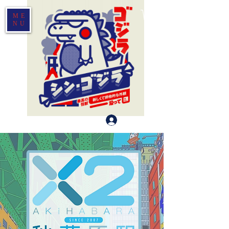
ME
NU
Log In