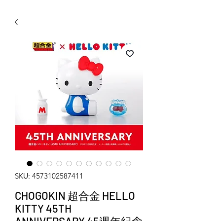
WECHAT 微信諮詢
SKU: 4573102587411
CHOGOKIN 超合金 HELLO
KITTY 45TH