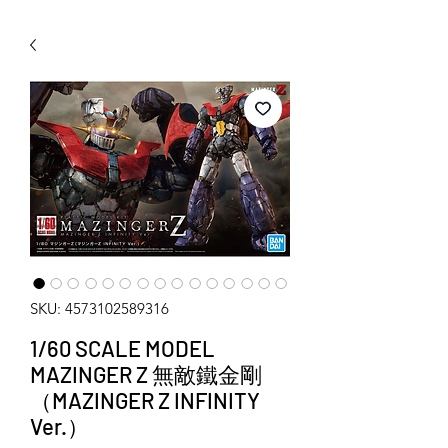
WECHAT 微信諮詢
SKU: 4573102589316
1/60 SCALE MODEL
MAZINGER Z 無敵鐵金剛
（MAZINGER Z INFINITY
Ver.）