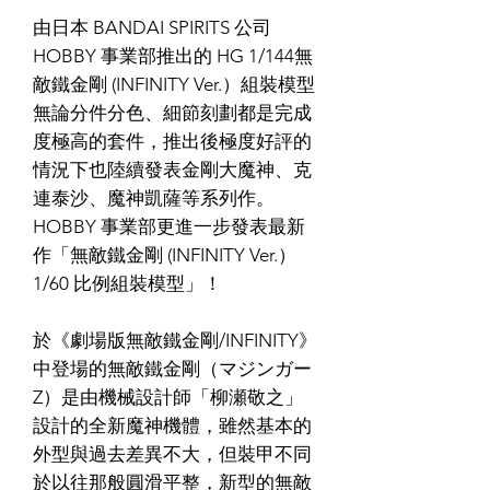
由日本 BANDAI SPIRITS 公司
HOBBY 事業部推出的 HG 1/144無
敵鐵金剛 (INFINITY Ver.）組裝模型
無論分件分色、細節刻劃都是完成
度極高的套件，推出後極度好評的
情況下也陸續發表金剛大魔神、克
連泰沙、魔神凱薩等系列作。
HOBBY 事業部更進一步發表最新
作「無敵鐵金剛 (INFINITY Ver.）
1/60 比例組裝模型」！
於《劇場版無敵鐵金剛/INFINITY》
中登場的無敵鐵金剛（マジンガー
Z）是由機械設計師「柳瀬敬之」
設計的全新魔神機體，雖然基本的
外型與過去差異不大，但裝甲不同
於以往那般圓滑平整，新型的無敵