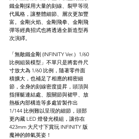
鐵金剛採用大量的刻線、裂甲等現
代風格，讓整體細節、層次更加豐
富。金剛火焰、金剛飛拳、金剛飛
彈等經典招式也將透過全新造型再
次演繹。
「無敵鐵金剛 (INFINITY Ver.）1/60
比例組裝模型」不單只是將套件尺
寸放大為 1/60 比例，隨著零件面
積擴大，也補足了相應的精密細
節，全身的刻線密度提昇，頭頂與
指揮艇連結處、股關節與裙甲、放
熱板內部構造等多處皆製作出
1/144 比例難以呈現的細節，頭部
更內藏 LED 燈發光模組，讓你在
423mm 大尺寸下賞玩 INFINITY 版
魔神的帥氣英姿！