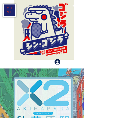
ME
NU
Log In