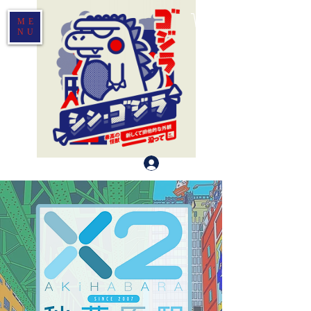
ME
NU
Log In