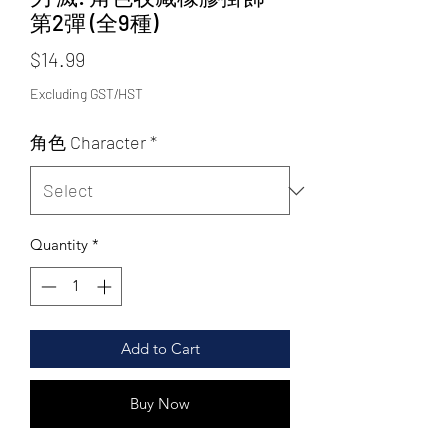
第2彈 (全9種)
Price
$14.99
Excluding GST/HST
角色 Character
*
Quantity
*
Add to Cart
Buy Now