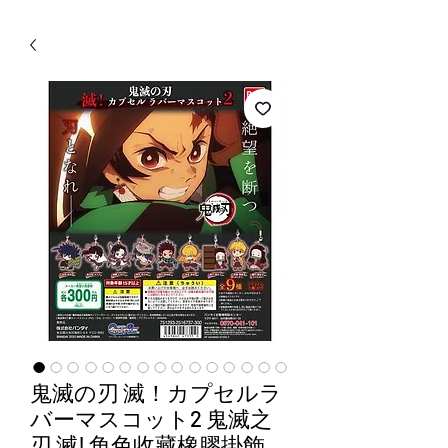
WECHAT 微信諮詢
鬼滅の刃 滅！カプセルラ
バーマスコット2 鬼滅之
刃 滅! 角色收藏橡膠掛飾