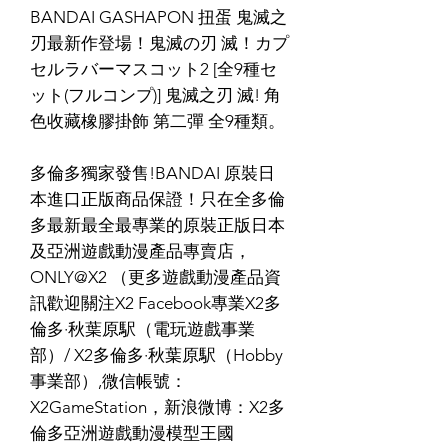
BANDAI GASHAPON 扭蛋 鬼滅之
刃最新作登場！鬼滅の刃 滅！カプ
セルラバーマスコット2 [全9種セ
ット(フルコンプ)] 鬼滅之刃 滅! 角
色收藏橡膠掛飾 第二彈 全9種類。
多倫多獨家發售!BANDAI 原裝日
本進口正版商品保證！只在全多倫
多最新最全最專業的原裝正版日本
及亞洲遊戲動漫產品專賣店，
ONLY@X2 （更多遊戲動漫產品資
訊歡迎關注X2 Facebook專業X2多
倫多·秋葉原駅（電玩遊戲事業
部）/ X2多倫多·秋葉原駅（Hobby
事業部）,微信帳號：
X2GameStation，新浪微博：X2多
倫多亞洲遊戲動漫模型王國