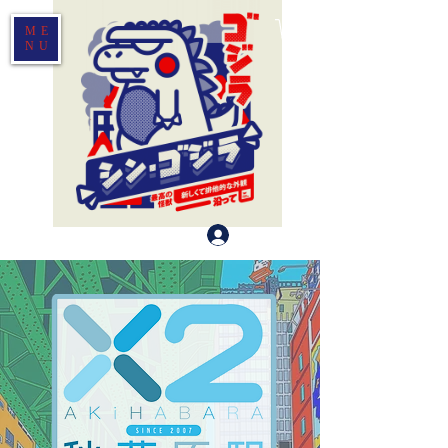
ME
NU
Log In