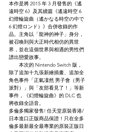
本作是將 2015 年 3 月發售的《遙
遠時空 6》及其續篇《遙遠時空 6
幻燈輪旋曲（遙かなる時空の中で
6 幻燈ロンド）》合併收錄的作
品。主角以「龍神的神子」身分，
被召喚到與大正時代相仿的異世
界，並在這個世界與相遇的男性們
譜出戀愛故事。
本次的 Nintendo Switch 版，
除了追加十九張新繪插畫、追加全
角色事件「正氣凜然 男子會（男子
派對）」與「友部看見了！」等新
事件，《幻燈輪旋曲》的 DLC 也
將收錄全語音。
多倫多獨家發售! 任天堂原裝香港/
日本進口正版商品保證！只在全多
倫多最新最全最專業的原裝正版日