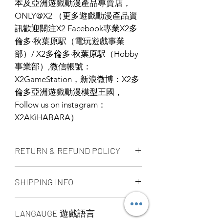
本及亞洲遊戲動漫產品專賣店，
ONLY@X2 （更多遊戲動漫產品資
訊歡迎關注X2 Facebook專業X2多
倫多·秋葉原駅（電玩遊戲事業
部）/ X2多倫多·秋葉原駅（Hobby
事業部）,微信帳號：
X2GameStation，新浪微博：X2多
倫多亞洲遊戲動漫模型王國，
Follow us on instagram：
X2AKiHABARA）
RETURN & REFUND POLICY
ALL PRODUCT ARE FINAL SALE
SHIPPING INFO
NO REFUND OR EXCHANGE
Ship by fedex ground service in
LANGAUGE 遊戲語言
Canada or US （2 - 5 days ）