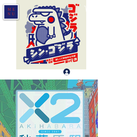
ME
NU
Log In