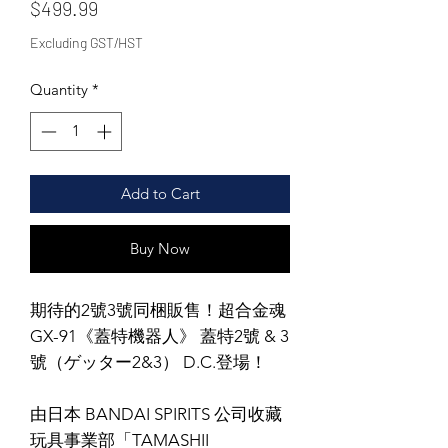
Price
$499.99
Excluding GST/HST
Quantity
*
Add to Cart
Buy Now
期待的2號3號同梱販售！超合金魂
GX-91《蓋特機器人》 蓋特2號 & 3
號（ゲッター2&3） D.C.登場！
由日本 BANDAI SPIRITS 公司收藏
玩具事業部「TAMASHII