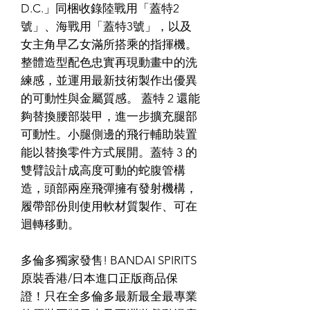
D.C.」同梱收錄陸戰用「蓋特2
號」、海戰用「蓋特3號」，以及
女主角早乙女滿所搭乘的指揮機。
整體造型配色忠實再現動畫中的洗
練感，並運用最新技術製作出優異
的可動性與金屬質感。 蓋特 2 還能
夠替換腰部裝甲，進一步擴充腿部
可動性。小腿側邊的飛行輔助裝置
能以替換零件方式展開。蓋特 3 的
雙臂設計成高度可動的蛇腹管構
造，頭部兩座飛彈擁有發射機構，
履帶部份則使用軟材質製作、可在
迴轉移動。
多倫多獨家發售! BANDAI SPIRITS
原裝香港/日本進口正版商品保
證！只在全多倫多最新最全最專業