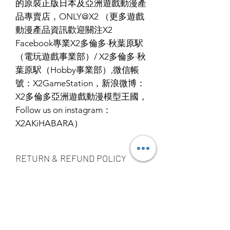
的原裝正版日本及亞洲遊戲動漫產
品專賣店，ONLY@X2 （更多遊戲
動漫產品資訊歡迎關注X2
Facebook專業X2多倫多·秋葉原駅
（電玩遊戲事業部）/ X2多倫多·秋
葉原駅（Hobby事業部）,微信帳
號：X2GameStation，新浪微博：
X2多倫多亞洲遊戲動漫模型王國，
Follow us on instagram：
X2AKiHABARA）
RETURN & REFUND POLICY
ALL PRODUCT ARE FINAL SALE
SHIPPING INFO
NO REFUND OR EXCHANGE
Ship by fedex ground service in
STORE PICK UP 店面取貨
Canada or US （2 - 5 days ）