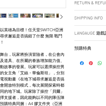
RETURN & REFU
ALL PRODUCT ARE
SHIPPING INFO
NO REFUND OR 
Ship by fedex groun
英雄為目標！任天堂SWITCH亞洲
LANGAUGE 遊
days ）
尋求邂逅是否搞錯了什麼 無限·戰鬥
Ship by fedex econ
！
【√】繁體中文 Traditi
days）
預購特典
【√】簡體中文 Simplif
If you want select o
【√】英文 English
contact us via phone
舞台，玩家將扮演冒險者，在公會內
亞洲地區限定預購特
【√】日文
facebook or message
及道具、在所屬的眷族增加能力值、
繪畫）。
Toronto GTA Area w
動故事的發展。玩家可以選擇操控男
our delivery depart
的女主角「艾絲・華倫斯坦」，分別
you place order.
電視動畫《在地下城尋求邂逅是否搞
會開放特別模式，每次展開探索時都
同的地下城。玩家除了操控「貝爾」
擇支援者，因此能夠以不同的隊伍陣
預購特典同捆：A4 膠文件夾（亞洲