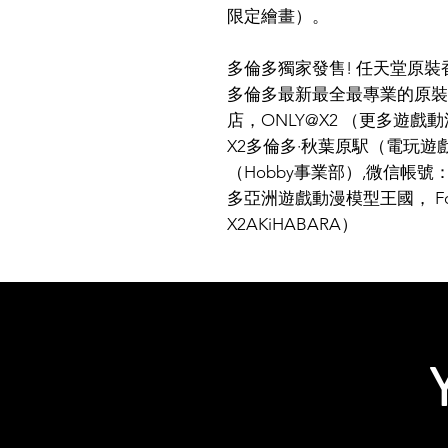
限定繪畫）。
多倫多獨家發售! 任天堂原
多倫多最新最全最專業的原裝
店，ONLY@X2 （更多遊戲動
X2多倫多·秋葉原駅（電玩遊戲
（Hobby事業部）,微信帳號：X
多亞洲遊戲動漫模型王國， Follow 
X2AKiHABARA）