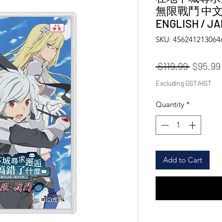
無限戰鬥 中文版 
ENGLISH / 
SKU: 456241213064
Regular
 $119.99 
$95.99
Excluding GST/HST
Quantity
*
Add to Cart