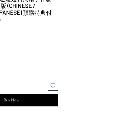
(CHINESE /
JAPANESE) 預購特典付
6
 Price
Sale Price
Buy Now