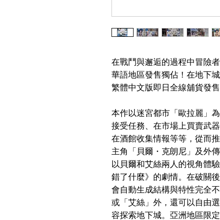
在戰鬥與邂逅的過程中冒險者以
華語地區發售獨佔！在地下城
繁體中文版即日全線舖貨發售
本作以迷宮都市「歐拉麗」為
接受任務、在市場上買賣武器
在酒館收集情報等等，從而推
主角「貝爾・克朗尼」及外傳
以貝爾和艾絲兩人的視角體驗
錯了什麼》的劇情。在破關後
會自動生成結構與特性完全不
或「艾絲」外，還可以自由選
容探索地下城。亞洲地區限定