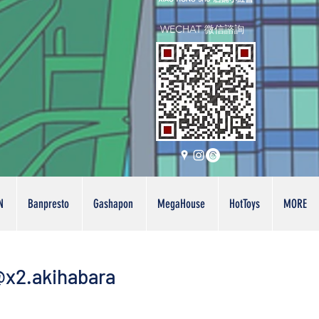
WECHAT 微信諮詢
N
Banpresto
Gashapon
MegaHouse
HotToys
MORE
x2.akihabara