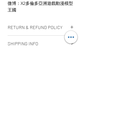
微博：X2多倫多亞洲遊戲動漫模型
王國
RETURN & REFUND POLICY
ALL PRODUCT ARE FINAL SALE
SHIPPING INFO
NO REFUND OR EXCHANGE
Ship by fedex ground service in
STORE PICK UP 店面取貨
Canada or US （2 - 5 days ）
Ship by fedex economy serice
SAME DAY STORE PICK UP （FREE）
worldwide （3 - 7 days）
also available, same day pick up
If you want select other shipping
please place your order
method, please contact us via phone ,
before 6:00pm EST, after 6:00pm EST
wechat, instagram , email, facebook or
order will arrange to next business day
message before place order.
YOU MAY ALSO
pick up. our pick up time is MON -
Toronto GTA Area we can do same day
SUN 2:00pm - 7:00pm EST，pick up
delivery by our delivery department,
LIKE
location is our store location ：
pleace contact us before you place