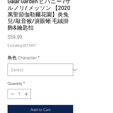
Galar Garden ヒバニー /サ
ルノリ/ メッソン 【2020
萬聖節伽勒爾花園】炎兔
兒/敲音猴/淚眼蜥 毛絨掛
飾&鑰匙扣
Price
$59.99
Excluding GST/HST
角色 Character
*
Quantity
*
Add to Cart