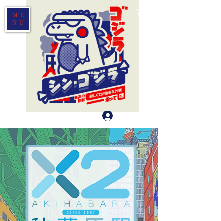
ME
NU
Log In